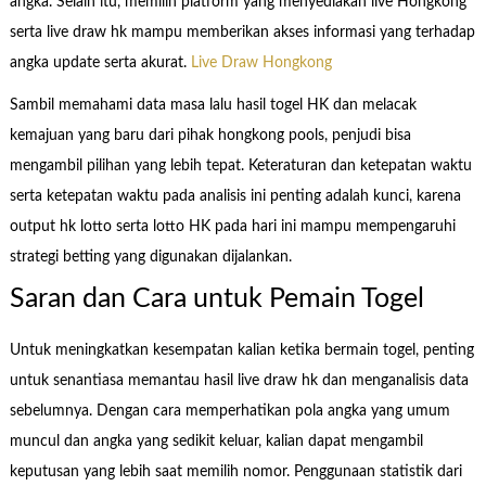
angka. Selain itu, memilih platform yang menyediakan live Hongkong
serta live draw hk mampu memberikan akses informasi yang terhadap
angka update serta akurat.
Live Draw Hongkong
Sambil memahami data masa lalu hasil togel HK dan melacak
kemajuan yang baru dari pihak hongkong pools, penjudi bisa
mengambil pilihan yang lebih tepat. Keteraturan dan ketepatan waktu
serta ketepatan waktu pada analisis ini penting adalah kunci, karena
output hk lotto serta lotto HK pada hari ini mampu mempengaruhi
strategi betting yang digunakan dijalankan.
Saran dan Cara untuk Pemain Togel
Untuk meningkatkan kesempatan kalian ketika bermain togel, penting
untuk senantiasa memantau hasil live draw hk dan menganalisis data
sebelumnya. Dengan cara memperhatikan pola angka yang umum
muncul dan angka yang sedikit keluar, kalian dapat mengambil
keputusan yang lebih saat memilih nomor. Penggunaan statistik dari