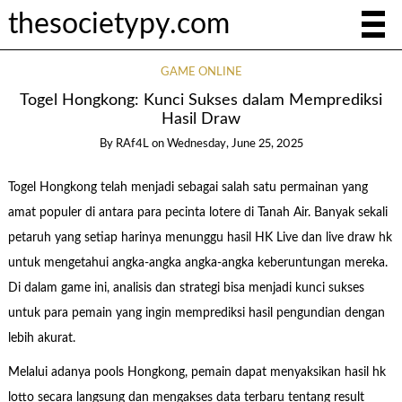
thesocietypy.com
GAME ONLINE
Togel Hongkong: Kunci Sukses dalam Memprediksi
Hasil Draw
By
RAf4L
on
Wednesday, June 25, 2025
Togel Hongkong telah menjadi sebagai salah satu permainan yang
amat populer di antara para pecinta lotere di Tanah Air. Banyak sekali
petaruh yang setiap harinya menunggu hasil HK Live dan live draw hk
untuk mengetahui angka-angka angka-angka keberuntungan mereka.
Di dalam game ini, analisis dan strategi bisa menjadi kunci sukses
untuk para pemain yang ingin memprediksi hasil pengundian dengan
lebih akurat.
Melalui adanya pools Hongkong, pemain dapat menyaksikan hasil hk
lotto secara langsung dan mengakses data terbaru tentang result