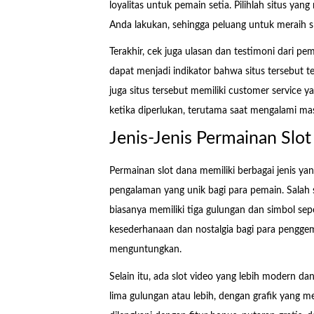
loyalitas untuk pemain setia. Pilihlah situs y
Anda lakukan, sehingga peluang untuk meraih s
Terakhir, cek juga ulasan dan testimoni dari pem
dapat menjadi indikator bahwa situs tersebut te
juga situs tersebut memiliki customer service 
ketika diperlukan, terutama saat mengalami mas
Jenis-Jenis Permainan Slo
Permainan slot dana memiliki berbagai jenis 
pengalaman yang unik bagi para pemain. Salah sa
biasanya memiliki tiga gulungan dan simbol se
kesederhanaan dan nostalgia bagi para penggem
menguntungkan.
Selain itu, ada slot video yang lebih modern dan
lima gulungan atau lebih, dengan grafik yang m