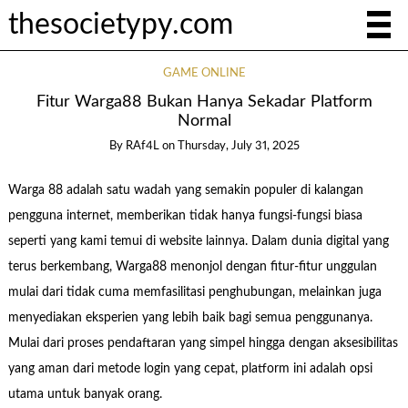
thesocietypy.com
GAME ONLINE
Fitur Warga88 Bukan Hanya Sekadar Platform
Normal
By
RAf4L
on
Thursday, July 31, 2025
Warga 88 adalah satu wadah yang semakin populer di kalangan
pengguna internet, memberikan tidak hanya fungsi-fungsi biasa
seperti yang kami temui di website lainnya. Dalam dunia digital yang
terus berkembang, Warga88 menonjol dengan fitur-fitur unggulan
mulai dari tidak cuma memfasilitasi penghubungan, melainkan juga
menyediakan eksperien yang lebih baik bagi semua penggunanya.
Mulai dari proses pendaftaran yang simpel hingga dengan aksesibilitas
yang aman dari metode login yang cepat, platform ini adalah opsi
utama untuk banyak orang.