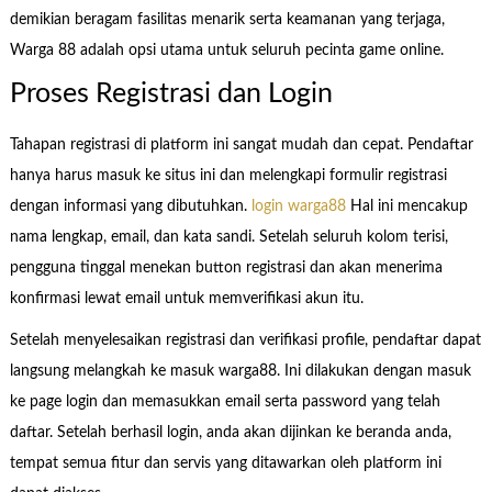
demikian beragam fasilitas menarik serta keamanan yang terjaga,
Warga 88 adalah opsi utama untuk seluruh pecinta game online.
Proses Registrasi dan Login
Tahapan registrasi di platform ini sangat mudah dan cepat. Pendaftar
hanya harus masuk ke situs ini dan melengkapi formulir registrasi
dengan informasi yang dibutuhkan.
login warga88
Hal ini mencakup
nama lengkap, email, dan kata sandi. Setelah seluruh kolom terisi,
pengguna tinggal menekan button registrasi dan akan menerima
konfirmasi lewat email untuk memverifikasi akun itu.
Setelah menyelesaikan registrasi dan verifikasi profile, pendaftar dapat
langsung melangkah ke masuk warga88. Ini dilakukan dengan masuk
ke page login dan memasukkan email serta password yang telah
daftar. Setelah berhasil login, anda akan dijinkan ke beranda anda,
tempat semua fitur dan servis yang ditawarkan oleh platform ini