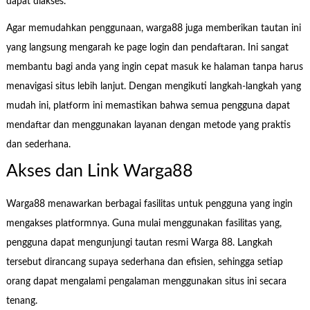
dapat diakses.
Agar memudahkan penggunaan, warga88 juga memberikan tautan ini
yang langsung mengarah ke page login dan pendaftaran. Ini sangat
membantu bagi anda yang ingin cepat masuk ke halaman tanpa harus
menavigasi situs lebih lanjut. Dengan mengikuti langkah-langkah yang
mudah ini, platform ini memastikan bahwa semua pengguna dapat
mendaftar dan menggunakan layanan dengan metode yang praktis
dan sederhana.
Akses dan Link Warga88
Warga88 menawarkan berbagai fasilitas untuk pengguna yang ingin
mengakses platformnya. Guna mulai menggunakan fasilitas yang,
pengguna dapat mengunjungi tautan resmi Warga 88. Langkah
tersebut dirancang supaya sederhana dan efisien, sehingga setiap
orang dapat mengalami pengalaman menggunakan situs ini secara
tenang.