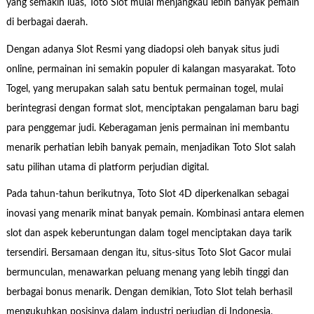
yang semakin luas, Toto Slot mulai menjangkau lebih banyak pemain
di berbagai daerah.
Dengan adanya Slot Resmi yang diadopsi oleh banyak situs judi
online, permainan ini semakin populer di kalangan masyarakat. Toto
Togel, yang merupakan salah satu bentuk permainan togel, mulai
berintegrasi dengan format slot, menciptakan pengalaman baru bagi
para penggemar judi. Keberagaman jenis permainan ini membantu
menarik perhatian lebih banyak pemain, menjadikan Toto Slot salah
satu pilihan utama di platform perjudian digital.
Pada tahun-tahun berikutnya, Toto Slot 4D diperkenalkan sebagai
inovasi yang menarik minat banyak pemain. Kombinasi antara elemen
slot dan aspek keberuntungan dalam togel menciptakan daya tarik
tersendiri. Bersamaan dengan itu, situs-situs Toto Slot Gacor mulai
bermunculan, menawarkan peluang menang yang lebih tinggi dan
berbagai bonus menarik. Dengan demikian, Toto Slot telah berhasil
mengukuhkan posisinya dalam industri perjudian di Indonesia.