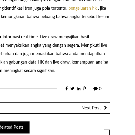
an dengan angka lainnya. Dengan cara mencermati hasil
dentifikasi tren juga pola tertentu.
pengeluaran hk
, jika
da kemungkinan bahwa peluang bahwa angka tersebut keluar
 informasi real-time. Live draw menyajikan hasil
at menyaksikan angka yang dengan segera. Mengikuti live
ebarkan dan juga memastikan bahwa anda mendapatkan
ikian gabungan data HK dan live draw, kemampuan analisa
 meningkat secara signifikan.
0
Next Post
Related Posts