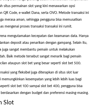
h situs permainan slot yang kini menawarkan opsi
n QR Code, e-wallet Dana, serta OVO. Metode transaksi ini
 juga merasa aman, sehingga pengguna bisa memusatkan
 mengenai proses transaksi transaksi ini rumit.
 karena mengutamakan kecepatan dan keamanan data. Hanya
nkan deposit atau penarikan dengan gampang. Selain itu,
esia juga sangat membantu pemain untuk melakukan
ndah. Baik metode tersebut sangat menarik bagi pemain
cilan ataupun slot bet yang besar seperti slot bet 500.
ksi yang fleksibel juga diterapkan di situs slot luar
ni memungkinkan kesempatan yang lebih lebih luas bagi
seperti slot bet 100 sampai slot bet 400, pengguna bisa
berdasarkan dengan budget dan preferensi masing-masing.
n Slot