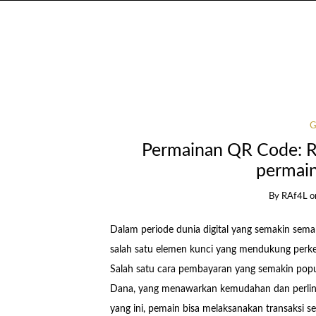
G
Permainan QR Code: Re
permain
By
RAf4L
o
Dalam periode dunia digital yang semakin sem
salah satu elemen kunci yang mendukung perkem
Salah satu cara pembayaran yang semakin popu
Dana, yang menawarkan kemudahan dan perlin
yang ini, pemain bisa melaksanakan transaksi 