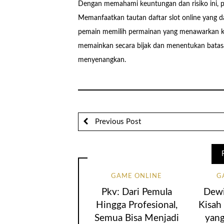
Dengan memahami keuntungan dan risiko ini, 
Memanfaatkan tautan daftar slot online yang da
pemain memilih permainan yang menawarkan ke
memainkan secara bijak dan menentukan batas
menyenangkan.
Previous Post
GAME ONLINE
G
Pkv: Dari Pemula
Dewi
Hingga Profesional,
Kisah
Semua Bisa Menjadi
yang