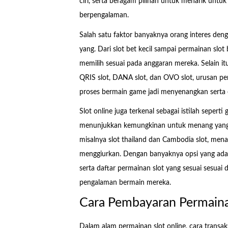
ciri, serta beragam pilihan untuk menarik unt
berpengalaman.
Salah satu faktor banyaknya orang interes deng
yang. Dari slot bet kecil sampai permainan slot
memilih sesuai pada anggaran mereka. Selain i
QRIS slot, DANA slot, dan OVO slot, urusan p
proses bermain game jadi menyenangkan serta e
Slot online juga terkenal sebagai istilah seper
menunjukkan kemungkinan untuk menang yang l
misalnya slot thailand dan Cambodia slot, men
menggiurkan. Dengan banyaknya opsi yang ada,
serta daftar permainan slot yang sesuai sesua
pengalaman bermain mereka.
Cara Pembayaran Permaina
Dalam alam permainan slot online, cara trans