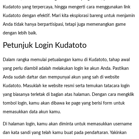
Kudatoto yang terpercaya, hingga mengerti cara menggunakan link
Kudatoto dengan efektif. Mari kita eksplorasi bareng untuk menjamin
Anda tidak hanya berpartisipasi, tetapi juga memenangkan game
dengan lebih baik.
Petunjuk Login Kudatoto
Dalam rangka memulai petualangan kamu di Kudatoto, tahap awal
yang perlu diambil adalah melakukan login ke akun Anda. Pastikan
Anda sudah daftar dan mempunyai akun yang sah di website
Kudatoto. Masuklah ke website resmi serta temukan tatacara login
yang biasanya terletak di bagian atas halaman. Dengan cara mengklik
tombol login, kamu akan dibawa ke page yang berisi form untuk
memasukkan data akun kamu.
Di halaman login, kamu akan diminta untuk memasukkan username
dan kata sandi yang telah kamu buat pada pendaftaran. Yakinkan