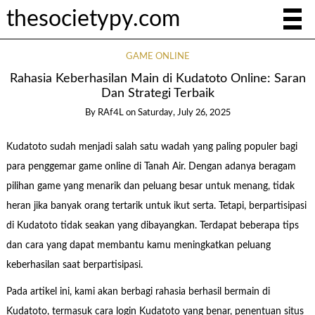
thesocietypy.com
GAME ONLINE
Rahasia Keberhasilan Main di Kudatoto Online: Saran
Dan Strategi Terbaik
By
RAf4L
on
Saturday, July 26, 2025
Kudatoto sudah menjadi salah satu wadah yang paling populer bagi
para penggemar game online di Tanah Air. Dengan adanya beragam
pilihan game yang menarik dan peluang besar untuk menang, tidak
heran jika banyak orang tertarik untuk ikut serta. Tetapi, berpartisipasi
di Kudatoto tidak seakan yang dibayangkan. Terdapat beberapa tips
dan cara yang dapat membantu kamu meningkatkan peluang
keberhasilan saat berpartisipasi.
Pada artikel ini, kami akan berbagi rahasia berhasil bermain di
Kudatoto, termasuk cara login Kudatoto yang benar, penentuan situs