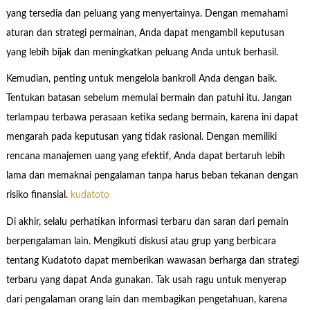
yang tersedia dan peluang yang menyertainya. Dengan memahami
aturan dan strategi permainan, Anda dapat mengambil keputusan
yang lebih bijak dan meningkatkan peluang Anda untuk berhasil.
Kemudian, penting untuk mengelola bankroll Anda dengan baik.
Tentukan batasan sebelum memulai bermain dan patuhi itu. Jangan
terlampau terbawa perasaan ketika sedang bermain, karena ini dapat
mengarah pada keputusan yang tidak rasional. Dengan memiliki
rencana manajemen uang yang efektif, Anda dapat bertaruh lebih
lama dan memaknai pengalaman tanpa harus beban tekanan dengan
risiko finansial.
kudatoto
Di akhir, selalu perhatikan informasi terbaru dan saran dari pemain
berpengalaman lain. Mengikuti diskusi atau grup yang berbicara
tentang Kudatoto dapat memberikan wawasan berharga dan strategi
terbaru yang dapat Anda gunakan. Tak usah ragu untuk menyerap
dari pengalaman orang lain dan membagikan pengetahuan, karena