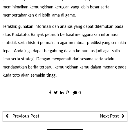
meminimalkan kemungkinan kerugian yang lebih besar serta
mempertahankan diri lebih lama di game.
Terakhir, gunakan informasi dan analisis yang dapat ditemukan pada
situs Kudatoto. Banyak petaruh berhasil menggunakan informasi
statistik serta histori permainan agar membuat prediksi yang semakin
tepat. Anda juga dapat bergabung dalam komunitas judi agar salin
ilmu serta strategi. Dengan mengamati dari sesama serta selalu
mendapatkan berita terbaru, kemungkinan kamu dalam menang pada
kuda toto akan semakin tinggi.
0
Previous Post
Next Post