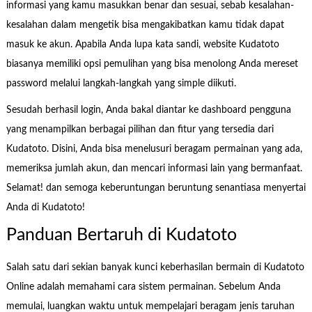
informasi yang kamu masukkan benar dan sesuai, sebab kesalahan-
kesalahan dalam mengetik bisa mengakibatkan kamu tidak dapat
masuk ke akun. Apabila Anda lupa kata sandi, website Kudatoto
biasanya memiliki opsi pemulihan yang bisa menolong Anda mereset
password melalui langkah-langkah yang simple diikuti.
Sesudah berhasil login, Anda bakal diantar ke dashboard pengguna
yang menampilkan berbagai pilihan dan fitur yang tersedia dari
Kudatoto. Disini, Anda bisa menelusuri beragam permainan yang ada,
memeriksa jumlah akun, dan mencari informasi lain yang bermanfaat.
Selamat! dan semoga keberuntungan beruntung senantiasa menyertai
Anda di Kudatoto!
Panduan Bertaruh di Kudatoto
Salah satu dari sekian banyak kunci keberhasilan bermain di Kudatoto
Online adalah memahami cara sistem permainan. Sebelum Anda
memulai, luangkan waktu untuk mempelajari beragam jenis taruhan