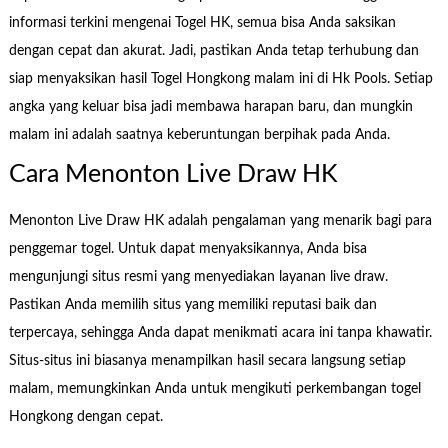
informasi terkini mengenai Togel HK, semua bisa Anda saksikan
dengan cepat dan akurat. Jadi, pastikan Anda tetap terhubung dan
siap menyaksikan hasil Togel Hongkong malam ini di Hk Pools. Setiap
angka yang keluar bisa jadi membawa harapan baru, dan mungkin
malam ini adalah saatnya keberuntungan berpihak pada Anda.
Cara Menonton Live Draw HK
Menonton Live Draw HK adalah pengalaman yang menarik bagi para
penggemar togel. Untuk dapat menyaksikannya, Anda bisa
mengunjungi situs resmi yang menyediakan layanan live draw.
Pastikan Anda memilih situs yang memiliki reputasi baik dan
terpercaya, sehingga Anda dapat menikmati acara ini tanpa khawatir.
Situs-situs ini biasanya menampilkan hasil secara langsung setiap
malam, memungkinkan Anda untuk mengikuti perkembangan togel
Hongkong dengan cepat.