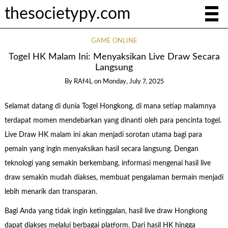
thesocietypy.com
GAME ONLINE
Togel HK Malam Ini: Menyaksikan Live Draw Secara
Langsung
By
RAf4L
on
Monday, July 7, 2025
Selamat datang di dunia Togel Hongkong, di mana setiap malamnya
terdapat momen mendebarkan yang dinanti oleh para pencinta togel.
Live Draw HK malam ini akan menjadi sorotan utama bagi para
pemain yang ingin menyaksikan hasil secara langsung. Dengan
teknologi yang semakin berkembang, informasi mengenai hasil live
draw semakin mudah diakses, membuat pengalaman bermain menjadi
lebih menarik dan transparan.
Bagi Anda yang tidak ingin ketinggalan, hasil live draw Hongkong
dapat diakses melalui berbagai platform. Dari hasil HK hingga