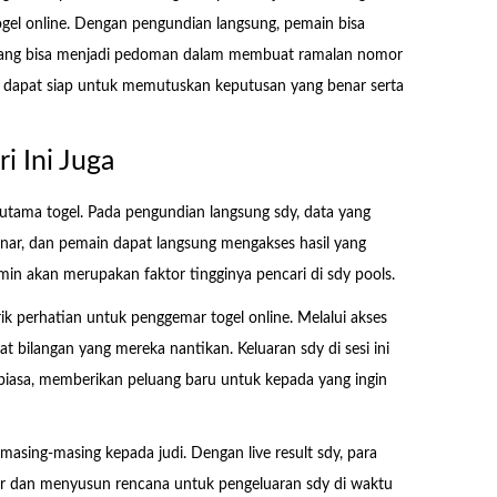
gel online. Dengan pengundian langsung, pemain bisa
, yang bisa menjadi pedoman dalam membuat ramalan nomor
a dapat siap untuk memutuskan keputusan yang benar serta
i Ini Juga
 utama togel. Pada pengundian langsung sdy, data yang
enar, dan pemain dapat langsung mengakses hasil yang
amin akan merupakan faktor tingginya pencari di sdy pools.
ik perhatian untuk penggemar togel online. Melalui akses
at bilangan yang mereka nantikan. Keluaran sdy di sesi ini
iasa, memberikan peluang baru untuk kepada yang ingin
masing-masing kepada judi. Dengan live result sdy, para
ar dan menyusun rencana untuk pengeluaran sdy di waktu