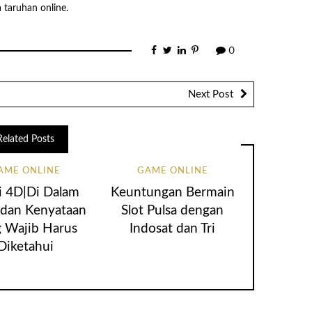
 taruhan online.
0
Next Post
Related Posts
AME ONLINE
GAME ONLINE
 4D|Di Dalam
Keuntungan Bermain
 dan Kenyataan
Slot Pulsa dengan
 Wajib Harus
Indosat dan Tri
Diketahui