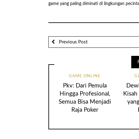
game yang paling diminati di lingkungan pecinta
Previous Post
GAME ONLINE
G
Pkv: Dari Pemula
Dewi
Hingga Profesional,
Kisah
Semua Bisa Menjadi
yang
Raja Poker