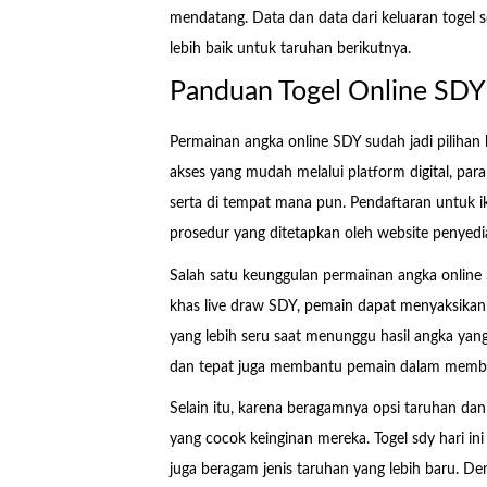
mendatang. Data dan data dari keluaran toge
lebih baik untuk taruhan berikutnya.
Panduan Togel Online SDY
Permainan angka online SDY sudah jadi piliha
akses yang mudah melalui platform digital, pa
serta di tempat mana pun. Pendaftaran untuk
prosedur yang ditetapkan oleh website penyedi
Salah satu keunggulan permainan angka online 
khas live draw SDY, pemain dapat menyaksikan h
yang lebih seru saat menunggu hasil angka y
dan tepat juga membantu pemain dalam membua
Selain itu, karena beragamnya opsi taruhan da
yang cocok keinginan mereka. Togel sdy hari i
juga beragam jenis taruhan yang lebih baru. De