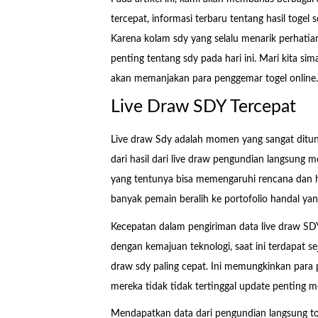
tercepat, informasi terbaru tentang hasil togel
Karena kolam sdy yang selalu menarik perhatian
penting tentang sdy pada hari ini. Mari kita si
akan memanjakan para penggemar togel online.
Live Draw SDY Tercepat
Live draw Sdy adalah momen yang sangat ditungg
dari hasil dari live draw pengundian langsung m
yang tentunya bisa memengaruhi rencana dan ha
banyak pemain beralih ke portofolio handal yan
Kecepatan dalam pengiriman data live draw SDY 
dengan kemajuan teknologi, saat ini terdapat 
draw sdy paling cepat. Ini memungkinkan para
mereka tidak tidak tertinggal update penting 
Mendapatkan data dari pengundian langsung tog