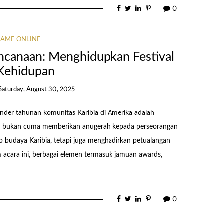
0
AME ONLINE
encanaan: Menghidupkan Festival
Kehidupan
Saturday, August 30, 2025
ender tahunan komunitas Karibia di Amerika adalah
ini bukan cuma memberikan anugerah kepada perseorangan
ap budaya Karibia, tetapi juga menghadirkan petualangan
acara ini, berbagai elemen termasuk jamuan awards,
0