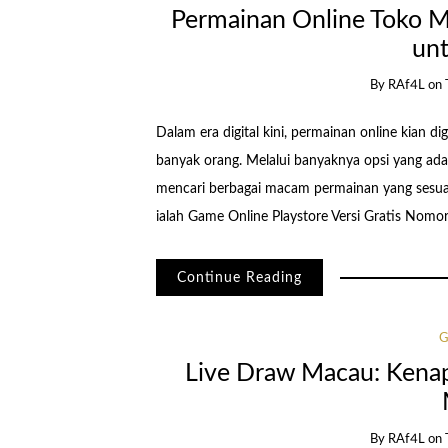
Permainan Online Toko M
un
By
RAf4L
on
Dalam era digital kini, permainan online kian d
banyak orang. Melalui banyaknya opsi yang ada
mencari berbagai macam permainan yang sesuai
ialah Game Online Playstore Versi Gratis Nomo
Continue Reading
G
Live Draw Macau: Kenap
By
RAf4L
on