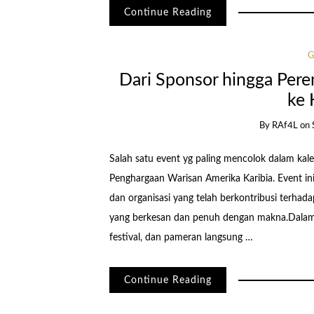
Continue Reading
G
Dari Sponsor hingga Per
ke 
By
RAf4L
on
Salah satu event yg paling mencolok dalam kal
Penghargaan Warisan Amerika Karibia. Event 
dan organisasi yang telah berkontribusi terhad
yang berkesan dan penuh dengan makna.Dalam 
festival, dan pameran langsung …
Continue Reading