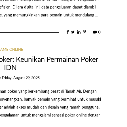
isien. Di era digital ini, data pengeluaran dapat diambil
line, yang memungkinkan para pemain untuk mendulang …
0
AME ONLINE
oker: Keunikan Permainan Poker
IDN
n
Friday, August 29, 2025
an poker yang berkembang pesat di Tanah Air. Dengan
enyenangkan, banyak pemain yang berminat untuk masuki
er adalah akses mudah dan desain yang ramah pengguna,
ngalaman untuk mengalami sensasi poker online dengan