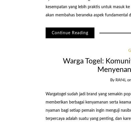
kesempatan yang lebih praktis untuk masuk ke du
akan membahas beraneka aspek fundamental d
Continue Reading
G
Warga Togel: Komunit
Menyenang
By
RAf4L
o
Wargatogel sudah jadi brand yang semakin popu
memberikan berbagai kenyamanan serta keaman
nyaman bagi setiap pemain ingin menguji nasibny
terpercaya adalah suatu yang penting, dan kar