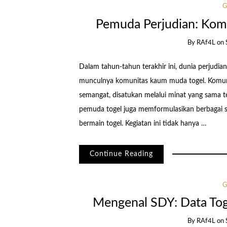
G
Pemuda Perjudian: Komu
By
RAf4L
on
Dalam tahun-tahun terakhir ini, dunia perjudian
munculnya komunitas kaum muda togel. Komunit
semangat, disatukan melalui minat yang sama te
pemuda togel juga memformulasikan berbagai 
bermain togel. Kegiatan ini tidak hanya …
Continue Reading
G
Mengenal SDY: Data Tog
By
RAf4L
on