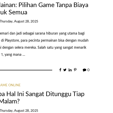
ainan: Pilihan Game Tanpa Biaya
tuk Semua
Thursday, August 28, 2025
igemari dan jadi sebagai sarana hiburan yang utama bagi
 di Playstore, para pecinta permainan bisa dengan mudah
 dengan selera mereka. Salah satu yang sangat menarik
r 1, yang mana …
0
AME ONLINE
a Hal Ini Sangat Ditunggu Tiap
Malam?
Thursday, August 28, 2025