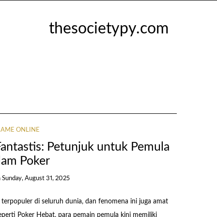
thesocietypy.com
AME ONLINE
ntastis: Petunjuk untuk Pemula
lam Poker
n
Sunday, August 31, 2025
 terpopuler di seluruh dunia, dan fenomena ini juga amat
perti Poker Hebat, para pemain pemula kini memiliki