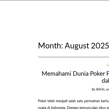
Month:
August 2025
G
Memahami Dunia Poker Fa
da
By
RAf4L
o
Poker telah menjadi salah satu permainan kartu
nyata di Indonesia. Dengan kemunculan situs se