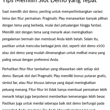
Tips Memilih Slot Demo yang Tepat
Saat memilih slot demo, penting untuk mempertimbangkan variasi
tema dan fitur permainan. Pragmatic Play menawarkan banyak pilihan
dengan tema yang berbeda, mulai dari petualangan hingga fantasi.
Memilih slot dengan tema yang menarik akan meningkatkan
pengalaman bermain dan membuat Anda lebih betah. Selain itu,
pastikan untuk mencoba berbagai jenis slot, seperti slot demo x500
atau slot demo yang mudah dimenangkan untuk melihat mana yang
paling sesuai dengan preferensi Anda.
Perhatikan fitur-fitur tambahan yang ditawarkan oleh setiap slot
demo. Banyak slot dari Pragmatic Play memiliki bonus putaran gratis,
simbol liar, atau fitur khusus lainnya yang dapat meningkatkan
peluang menang. Fitur-fitur ini tidak hanya membuat permainan lebih
menarik tetapi juga berpotensi memberikan kemenangan lebih besar.
Pastikan juga untuk menilai seberapa baik slot demo berfungsi pada