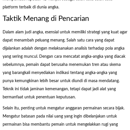
platform terbaik di dunia angka.
Taktik Menang di Pencarian
Dalam alam judi angka, esensial untuk memiliki strategi yang kuat agar
dapat menambah peluang menang. Salah satu cara yang dapat
dijalankan adalah dengan melaksanakan analisis terhadap pola angka
yang sering muncul. Dengan cara mencatat angka-angka yang diacak
sebelumnya, pemain dapat berusaha menemukan tren atau skema
yang barangkali menyediakan indikasi tentang angka-angka yang
punya kemungkinan lebih besar untuk diundi di masa mendatang.
Teknik ini tidak jaminan kemenangan, tetapi dapat jadi alat yang
bermanfaat untuk penentuan keputusan.
Selain itu, penting untuk mengatur anggaran permainan secara bijak.
Mengatur batasan pada nilai uang yang ingin dibelanjakan untuk
permainan bisa membantu pemain untuk mengelakkan rugi yang