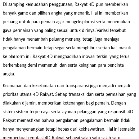
Di samping kemudahan penggunaan, Rakyat 4D pun memberikan
banyak game dan pilihan angka yang menarik. Hal ini memberikan
peluang untuk para pemain agar mengeksplorasi serta menemukan
gaya permainan yang paling sesuai untuk dirinya. Variasi tersebut
tidak hanya menambah peluang menang, tetapi juga menjaga
pengalaman bermain tetap segar serta menghibur setiap kali masuk
ke platform ini. Rakyat 4D menghadirkan inovasi terkini yang terus
berkembang demi memenuhi dan serta keinginan para pencinta
angka.
Keamanan dan keselamatan dan transparansi juga menjadi menjadi
prioritas utama 4D Rakyat. Setiap transaksi dan serta permainan yang
dilakukan dijamin, memberikan ketenangan bagi pemain. Dengan
sistem sistem terpercaya serta layanan pelanggan yang responsif, 4D
Rakyat memastikan bahwa pengalaman pengalaman bermain tidak
hanya menyenangkan tetapi bebas dari kekhawatiran. Hal ini semakin
memperkuat reputasi 4D Rakyat sebagai salah satu salah satu