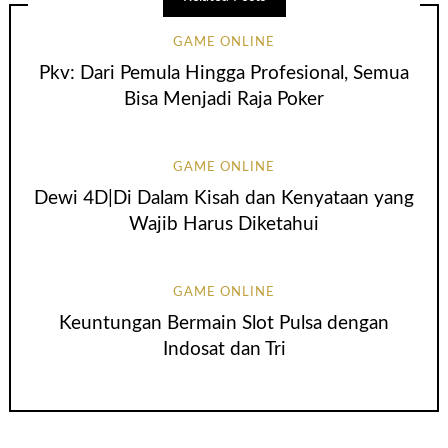
GAME ONLINE
Pkv: Dari Pemula Hingga Profesional, Semua
Bisa Menjadi Raja Poker
GAME ONLINE
Dewi 4D|Di Dalam Kisah dan Kenyataan yang
Wajib Harus Diketahui
GAME ONLINE
Keuntungan Bermain Slot Pulsa dengan
Indosat dan Tri