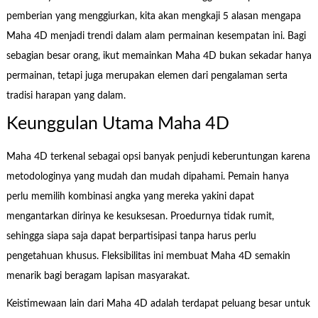
pemberian yang menggiurkan, kita akan mengkaji 5 alasan mengapa
Maha 4D menjadi trendi dalam alam permainan kesempatan ini. Bagi
sebagian besar orang, ikut memainkan Maha 4D bukan sekadar hanya
permainan, tetapi juga merupakan elemen dari pengalaman serta
tradisi harapan yang dalam.
Keunggulan Utama Maha 4D
Maha 4D terkenal sebagai opsi banyak penjudi keberuntungan karena
metodologinya yang mudah dan mudah dipahami. Pemain hanya
perlu memilih kombinasi angka yang mereka yakini dapat
mengantarkan dirinya ke kesuksesan. Proedurnya tidak rumit,
sehingga siapa saja dapat berpartisipasi tanpa harus perlu
pengetahuan khusus. Fleksibilitas ini membuat Maha 4D semakin
menarik bagi beragam lapisan masyarakat.
Keistimewaan lain dari Maha 4D adalah terdapat peluang besar untuk