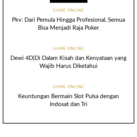
GAME ONLINE
Pkv: Dari Pemula Hingga Profesional, Semua
Bisa Menjadi Raja Poker
GAME ONLINE
Dewi 4D|Di Dalam Kisah dan Kenyataan yang
Wajib Harus Diketahui
GAME ONLINE
Keuntungan Bermain Slot Pulsa dengan
Indosat dan Tri