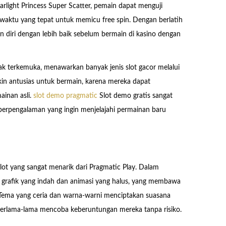
rlight Princess Super Scatter, pemain dapat menguji
 waktu yang tepat untuk memicu free spin. Dengan berlatih
 diri dengan lebih baik sebelum bermain di kasino dengan
ak terkemuka, menawarkan banyak jenis slot gacor melalui
in antusias untuk bermain, karena mereka dapat
inan asli.
slot demo pragmatic
Slot demo gratis sangat
erpengalaman yang ingin menjelajahi permainan baru
lot yang sangat menarik dari Pragmatic Play. Dalam
 grafik yang indah dan animasi yang halus, yang membawa
. Tema yang ceria dan warna-warni menciptakan suasana
rlama-lama mencoba keberuntungan mereka tanpa risiko.