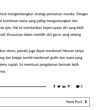
untuk mengembangkan strategi permainan mereka. Dengan
hat kombinasi mana yang paling menguntungkan dan
e spin. Hal ini memberikan kepercayaan diri yang lebih
asli, khususnya dalam memilih slot gacor yang sedang
akun demo, pemain juga dapat menikmati hiburan tanpa
ng dan belajar sambil menikmati grafis dan suara yang
 demo rupiah. Ini membuat pengalaman bermain lebih
ama.
0
Next Post