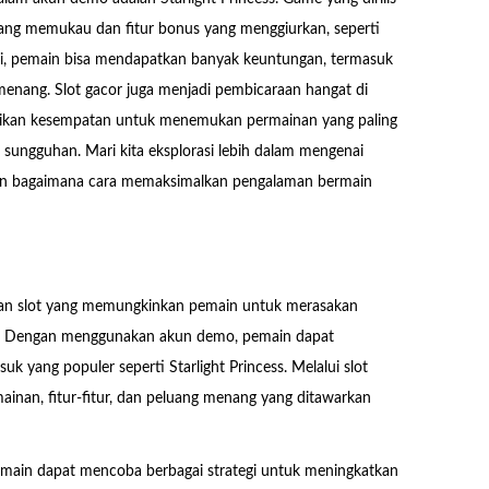
 yang memukau dan fitur bonus yang menggiurkan, seperti
 ini, pemain bisa mendapatkan banyak keuntungan, termasuk
enang. Slot gacor juga menjadi pembicaraan hangat di
rikan kesempatan untuk menemukan permainan yang paling
ungguhan. Mari kita eksplorasi lebih dalam mengenai
 dan bagaimana cara memaksimalkan pengalaman bermain
inan slot yang memungkinkan pemain untuk merasakan
i. Dengan menggunakan akun demo, pemain dapat
uk yang populer seperti Starlight Princess. Melalui slot
nan, fitur-fitur, dan peluang menang yang ditawarkan
pemain dapat mencoba berbagai strategi untuk meningkatkan