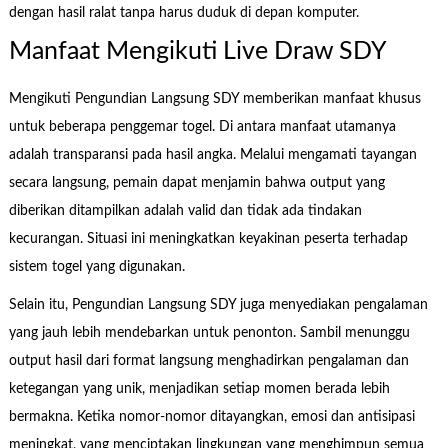
dengan hasil ralat tanpa harus duduk di depan komputer.
Manfaat Mengikuti Live Draw SDY
Mengikuti Pengundian Langsung SDY memberikan manfaat khusus
untuk beberapa penggemar togel. Di antara manfaat utamanya
adalah transparansi pada hasil angka. Melalui mengamati tayangan
secara langsung, pemain dapat menjamin bahwa output yang
diberikan ditampilkan adalah valid dan tidak ada tindakan
kecurangan. Situasi ini meningkatkan keyakinan peserta terhadap
sistem togel yang digunakan.
Selain itu, Pengundian Langsung SDY juga menyediakan pengalaman
yang jauh lebih mendebarkan untuk penonton. Sambil menunggu
output hasil dari format langsung menghadirkan pengalaman dan
ketegangan yang unik, menjadikan setiap momen berada lebih
bermakna. Ketika nomor-nomor ditayangkan, emosi dan antisipasi
meningkat, yang menciptakan lingkungan yang menghimpun semua