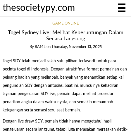
thesocietypy.com
GAME ONLINE
Togel Sydney Live: Melihat Keberuntungan Dalam
Secara Langsung
By
RAf4L
on
Thursday, November 13, 2025
Togel SDY telah menjadi salah satu pilihan terfavorit untuk para
pecinta togel di Indonesia. Dengan atraktifnya format permainan dan
peluang hadiah yang melimpah, banyak yang menantikan setiap kali
pengundian SDY dengan antusias. Saat ini, munculnya kehadiran
layanan pengeluaran SDY live, pemain dapat melihat prosedur
penarikan angka dalam waktu nyata, dan semakin menambah
ketegangan serta sensasi seru saat bermain.
Dengan live draw SDY, pemain tidak hanya mengetahui hasil
pengeluaran secara langsung, tetapi juga merasakan merasakan detik-