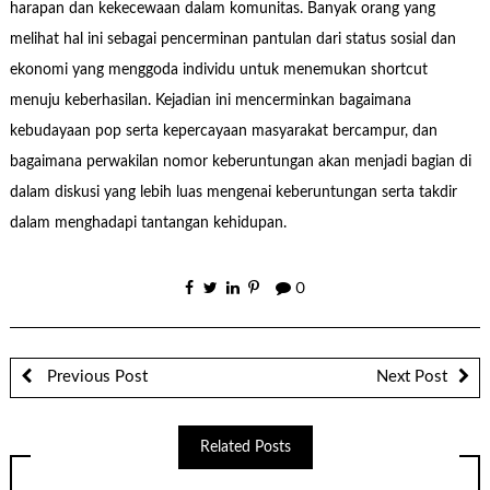
harapan dan kekecewaan dalam komunitas. Banyak orang yang
melihat hal ini sebagai pencerminan pantulan dari status sosial dan
ekonomi yang menggoda individu untuk menemukan shortcut
menuju keberhasilan. Kejadian ini mencerminkan bagaimana
kebudayaan pop serta kepercayaan masyarakat bercampur, dan
bagaimana perwakilan nomor keberuntungan akan menjadi bagian di
dalam diskusi yang lebih luas mengenai keberuntungan serta takdir
dalam menghadapi tantangan kehidupan.
0
Previous Post
Next Post
Related Posts