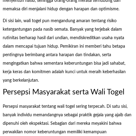
menyentuh nasib, sehingga orang-orang merasa terhubung dan
memaksa diri menjalani hidup dengan harapan dan optimisme.
Di sisi lain, wali togel pun mengandung amaran tentang risiko
ketergantungan pada nasib semata. Banyak yang terjebak dalam
rutinitas berharap hasil dari undian, mendiskreditkan usaha nyata
dalam mencapai tujuan hidup. Pemikiran ini memberi tahu betapa
pentingnya berimbang antara harapan dan tindakan, serta
mengingatkan bahwa sementara keberuntungan bisa jadi sahabat,
kerja keras dan komitmen adalah kunci untuk meraih keberhasilan
yang berkelanjutan.
Persepsi Masyarakat serta Wali Togel
Persepsi masyarakat tentang wali togel sering terpecah. Di satu sisi,
banyak individu memandangnya sebagai praktik gejala yang ajaib dan
dipenuhi oleh ekspektasi. Sebagian dari mereka meyakini bahwa
perwakilan nomor keberuntungan memiliki kemampuan