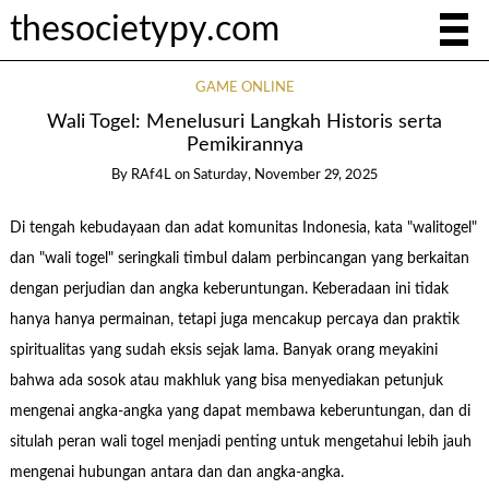
thesocietypy.com
GAME ONLINE
Wali Togel: Menelusuri Langkah Historis serta
Pemikirannya
By
RAf4L
on
Saturday, November 29, 2025
Di tengah kebudayaan dan adat komunitas Indonesia, kata "walitogel"
dan "wali togel" seringkali timbul dalam perbincangan yang berkaitan
dengan perjudian dan angka keberuntungan. Keberadaan ini tidak
hanya hanya permainan, tetapi juga mencakup percaya dan praktik
spiritualitas yang sudah eksis sejak lama. Banyak orang meyakini
bahwa ada sosok atau makhluk yang bisa menyediakan petunjuk
mengenai angka-angka yang dapat membawa keberuntungan, dan di
situlah peran wali togel menjadi penting untuk mengetahui lebih jauh
mengenai hubungan antara dan dan angka-angka.