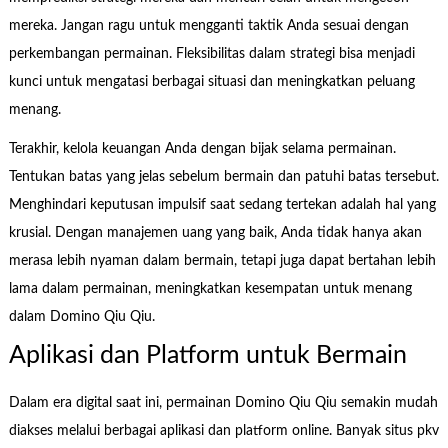
mereka. Jangan ragu untuk mengganti taktik Anda sesuai dengan
perkembangan permainan. Fleksibilitas dalam strategi bisa menjadi
kunci untuk mengatasi berbagai situasi dan meningkatkan peluang
menang.
Terakhir, kelola keuangan Anda dengan bijak selama permainan.
Tentukan batas yang jelas sebelum bermain dan patuhi batas tersebut.
Menghindari keputusan impulsif saat sedang tertekan adalah hal yang
krusial. Dengan manajemen uang yang baik, Anda tidak hanya akan
merasa lebih nyaman dalam bermain, tetapi juga dapat bertahan lebih
lama dalam permainan, meningkatkan kesempatan untuk menang
dalam Domino Qiu Qiu.
Aplikasi dan Platform untuk Bermain
Dalam era digital saat ini, permainan Domino Qiu Qiu semakin mudah
diakses melalui berbagai aplikasi dan platform online. Banyak situs pkv