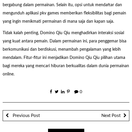
bergabung dalam permainan. Selain itu, opsi untuk mendaftar dan
mengunduh aplikasi pkv games memberikan fleksibilitas bagi pemain
yang ingin menikmati permainan di mana saja dan kapan saja.
Tidak kalah penting, Domino Qiu Qiu menghadirkan interaksi sosial
yang kuat antara pemain. Dalam permainan ini, para penggemar bisa
berkomunikasi dan berdiskusi, menambah pengalaman yang lebih
mendalam. Fitur-fitur ini menjadikan Domino Qiu Qiu pilihan utama
bagi mereka yang mencari hiburan berkualitas dalam dunia permainan
online.
0
Previous Post
Next Post