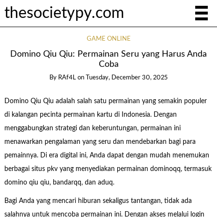
thesocietypy.com
GAME ONLINE
Domino Qiu Qiu: Permainan Seru yang Harus Anda
Coba
By
RAf4L
on
Tuesday, December 30, 2025
Domino Qiu Qiu adalah salah satu permainan yang semakin populer
di kalangan pecinta permainan kartu di Indonesia. Dengan
menggabungkan strategi dan keberuntungan, permainan ini
menawarkan pengalaman yang seru dan mendebarkan bagi para
pemainnya. Di era digital ini, Anda dapat dengan mudah menemukan
berbagai situs pkv yang menyediakan permainan dominoqq, termasuk
domino qiu qiu, bandarqq, dan aduq.
Bagi Anda yang mencari hiburan sekaligus tantangan, tidak ada
salahnya untuk mencoba permainan ini. Dengan akses melalui login