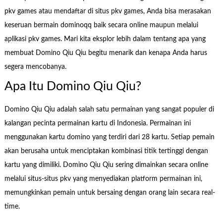
pkv games atau mendaftar di situs pkv games, Anda bisa merasakan
keseruan bermain dominoqq baik secara online maupun melalui
aplikasi pkv games. Mari kita eksplor lebih dalam tentang apa yang
membuat Domino Qiu Qiu begitu menarik dan kenapa Anda harus
segera mencobanya.
Apa Itu Domino Qiu Qiu?
Domino Qiu Qiu adalah salah satu permainan yang sangat populer di
kalangan pecinta permainan kartu di Indonesia. Permainan ini
menggunakan kartu domino yang terdiri dari 28 kartu. Setiap pemain
akan berusaha untuk menciptakan kombinasi titik tertinggi dengan
kartu yang dimiliki. Domino Qiu Qiu sering dimainkan secara online
melalui situs-situs pkv yang menyediakan platform permainan ini,
memungkinkan pemain untuk bersaing dengan orang lain secara real-
time.