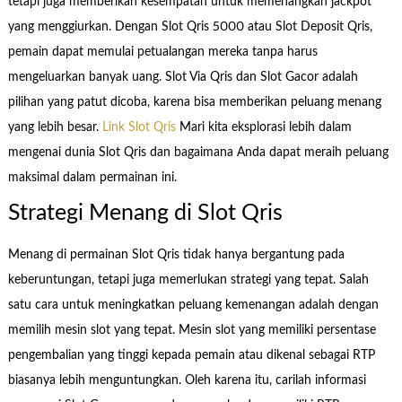
tetapi juga memberikan kesempatan untuk memenangkan jackpot
yang menggiurkan. Dengan Slot Qris 5000 atau Slot Deposit Qris,
pemain dapat memulai petualangan mereka tanpa harus
mengeluarkan banyak uang. Slot Via Qris dan Slot Gacor adalah
pilihan yang patut dicoba, karena bisa memberikan peluang menang
yang lebih besar.
Link Slot Qris
Mari kita eksplorasi lebih dalam
mengenai dunia Slot Qris dan bagaimana Anda dapat meraih peluang
maksimal dalam permainan ini.
Strategi Menang di Slot Qris
Menang di permainan Slot Qris tidak hanya bergantung pada
keberuntungan, tetapi juga memerlukan strategi yang tepat. Salah
satu cara untuk meningkatkan peluang kemenangan adalah dengan
memilih mesin slot yang tepat. Mesin slot yang memiliki persentase
pengembalian yang tinggi kepada pemain atau dikenal sebagai RTP
biasanya lebih menguntungkan. Oleh karena itu, carilah informasi