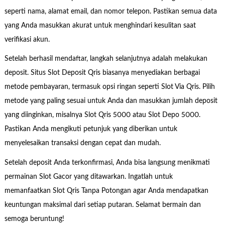
seperti nama, alamat email, dan nomor telepon. Pastikan semua data
yang Anda masukkan akurat untuk menghindari kesulitan saat
verifikasi akun.
Setelah berhasil mendaftar, langkah selanjutnya adalah melakukan
deposit. Situs Slot Deposit Qris biasanya menyediakan berbagai
metode pembayaran, termasuk opsi ringan seperti Slot Via Qris. Pilih
metode yang paling sesuai untuk Anda dan masukkan jumlah deposit
yang diinginkan, misalnya Slot Qris 5000 atau Slot Depo 5000.
Pastikan Anda mengikuti petunjuk yang diberikan untuk
menyelesaikan transaksi dengan cepat dan mudah.
Setelah deposit Anda terkonfirmasi, Anda bisa langsung menikmati
permainan Slot Gacor yang ditawarkan. Ingatlah untuk
memanfaatkan Slot Qris Tanpa Potongan agar Anda mendapatkan
keuntungan maksimal dari setiap putaran. Selamat bermain dan
semoga beruntung!