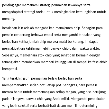
penting agar memahami strategi permainan lawannya serta
mengadaptasi strategi Anda untuk meningkatkan kemungkinan untuk
menang.
Kesalahan lain adalah mengabaikan manajemen chip. Sebagian para
pemain cenderung terbawa emosi serta mengambil tindakan yang
berlebihan ketika jumlah chip mereka mulai berkurang. Ini dapat
mengakibatkan kehilangan lebih banyak chip dalam waktu waktu.
Sebaliknya, memelihara stok chip yang sehat dan bermain dengan
tenang akan memberikan memberi keunggulan di sampai ke fase akhir
kompetisi.
Yang terakhir, jauhi permainan terlalu berlebihan serta
memperdebatkan setiap pot|Setiap pot. Seringkali, para pemain
merasa harus untuk memenangkan setiap tangan, yang bisa berujung
pada hilangnya banyak chip yang Anda miliki. Mengambil pendekatan
yang lebih selektif serta berhati-hati dalam memilih determining