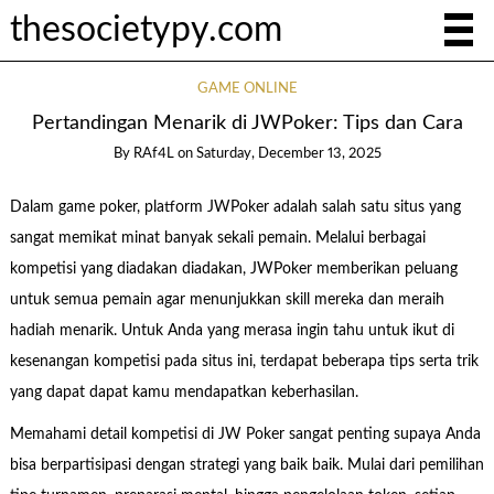
thesocietypy.com
GAME ONLINE
Pertandingan Menarik di JWPoker: Tips dan Cara
By
RAf4L
on
Saturday, December 13, 2025
Dalam game poker, platform JWPoker adalah salah satu situs yang
sangat memikat minat banyak sekali pemain. Melalui berbagai
kompetisi yang diadakan diadakan, JWPoker memberikan peluang
untuk semua pemain agar menunjukkan skill mereka dan meraih
hadiah menarik. Untuk Anda yang merasa ingin tahu untuk ikut di
kesenangan kompetisi pada situs ini, terdapat beberapa tips serta trik
yang dapat dapat kamu mendapatkan keberhasilan.
Memahami detail kompetisi di JW Poker sangat penting supaya Anda
bisa berpartisipasi dengan strategi yang baik baik. Mulai dari pemilihan