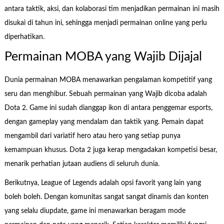
antara taktik, aksi, dan kolaborasi tim menjadikan permainan ini masih
disukai di tahun ini, sehingga menjadi permainan online yang perlu
diperhatikan.
Permainan MOBA yang Wajib Dijajal
Dunia permainan MOBA menawarkan pengalaman kompetitif yang
seru dan menghibur. Sebuah permainan yang Wajib dicoba adalah
Dota 2. Game ini sudah dianggap ikon di antara penggemar esports,
dengan gameplay yang mendalam dan taktik yang. Pemain dapat
mengambil dari variatif hero atau hero yang setiap punya
kemampuan khusus. Dota 2 juga kerap mengadakan kompetisi besar,
menarik perhatian jutaan audiens di seluruh dunia.
Berikutnya, League of Legends adalah opsi favorit yang lain yang
boleh boleh. Dengan komunitas sangat sangat dinamis dan konten
yang selalu diupdate, game ini menawarkan beragam mode