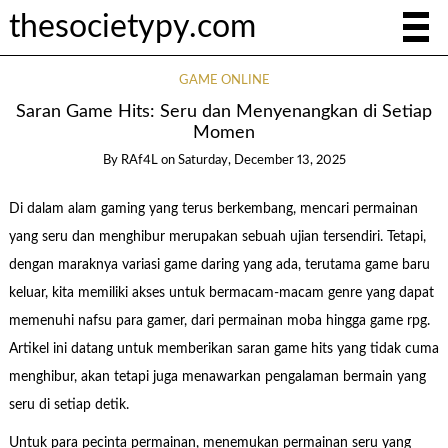
thesocietypy.com
GAME ONLINE
Saran Game Hits: Seru dan Menyenangkan di Setiap
Momen
By
RAf4L
on
Saturday, December 13, 2025
Di dalam alam gaming yang terus berkembang, mencari permainan
yang seru dan menghibur merupakan sebuah ujian tersendiri. Tetapi,
dengan maraknya variasi game daring yang ada, terutama game baru
keluar, kita memiliki akses untuk bermacam-macam genre yang dapat
memenuhi nafsu para gamer, dari permainan moba hingga game rpg.
Artikel ini datang untuk memberikan saran game hits yang tidak cuma
menghibur, akan tetapi juga menawarkan pengalaman bermain yang
seru di setiap detik.
Untuk para pecinta permainan, menemukan permainan seru yang