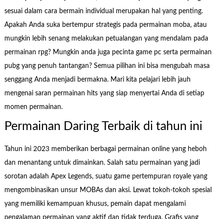
sesuai dalam cara bermain individual merupakan hal yang penting.
Apakah Anda suka bertempur strategis pada permainan moba, atau
mungkin lebih senang melakukan petualangan yang mendalam pada
permainan rpg? Mungkin anda juga pecinta game pc serta permainan
pubg yang penuh tantangan? Semua pilihan ini bisa mengubah masa
senggang Anda menjadi bermakna. Mari kita pelajari lebih jauh
mengenai saran permainan hits yang siap menyertai Anda di setiap
momen permainan.
Permainan Daring Terbaik di tahun ini
Tahun ini 2023 memberikan berbagai permainan online yang heboh
dan menantang untuk dimainkan. Salah satu permainan yang jadi
sorotan adalah Apex Legends, suatu game pertempuran royale yang
mengombinasikan unsur MOBAs dan aksi. Lewat tokoh-tokoh spesial
yang memiliki kemampuan khusus, pemain dapat mengalami
pengalaman permainan yang aktif dan tidak terduga. Grafis yang