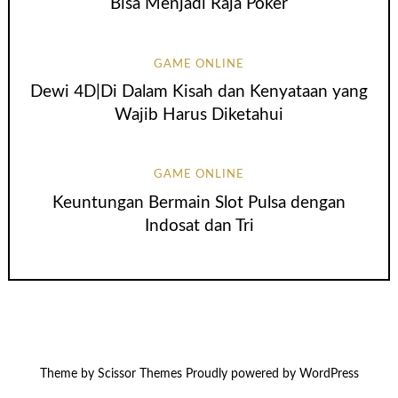
Bisa Menjadi Raja Poker
GAME ONLINE
Dewi 4D|Di Dalam Kisah dan Kenyataan yang
Wajib Harus Diketahui
GAME ONLINE
Keuntungan Bermain Slot Pulsa dengan
Indosat dan Tri
Theme by
Scissor Themes
Proudly powered by
WordPress