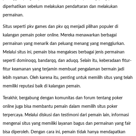
diperhatikan sebelum melakukan pendaftaran dan melakukan
permainan.
Situs seperti pkv games dan pkv qq menjadi pilihan populer di
kalangan pemain poker online. Mereka menawarkan berbagai
permainan yang menarik dan peluang menang yang menggiurkan.
Melalui situs ini, pemain bisa mengakses berbagai jenis permainan
seperti dominoqq, bandarqq, dan aduqq. Selain itu, keberadaan fitur-
fitur keamanan yang terjamin membuat pengalaman bermain jadi
lebih nyaman. Oleh karena itu, penting untuk memilih situs yang telah
memiliki reputasi baik di kalangan pemain.
Terakhir, bergabung dengan komunitas dan forum tentang poker
online juga bisa membantu pemain dalam memilih situs poker
terpercaya. Melalui diskusi dan testimoni dari pemain lain, informasi
mengenai situs yang memiliki layanan bagus dan permainan yang fair
bisa diperoleh. Dengan cara ini, pemain tidak hanya mendapatkan