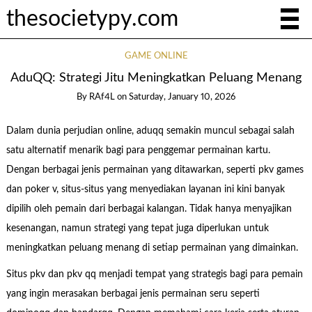
thesocietypy.com
GAME ONLINE
AduQQ: Strategi Jitu Meningkatkan Peluang Menang
By
RAf4L
on
Saturday, January 10, 2026
Dalam dunia perjudian online, aduqq semakin muncul sebagai salah
satu alternatif menarik bagi para penggemar permainan kartu.
Dengan berbagai jenis permainan yang ditawarkan, seperti pkv games
dan poker v, situs-situs yang menyediakan layanan ini kini banyak
dipilih oleh pemain dari berbagai kalangan. Tidak hanya menyajikan
kesenangan, namun strategi yang tepat juga diperlukan untuk
meningkatkan peluang menang di setiap permainan yang dimainkan.
Situs pkv dan pkv qq menjadi tempat yang strategis bagi para pemain
yang ingin merasakan berbagai jenis permainan seru seperti