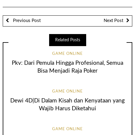
Previous Post
Next Post
Related Posts
GAME ONLINE
Pkv: Dari Pemula Hingga Profesional, Semua
Bisa Menjadi Raja Poker
GAME ONLINE
Dewi 4D|Di Dalam Kisah dan Kenyataan yang
Wajib Harus Diketahui
GAME ONLINE