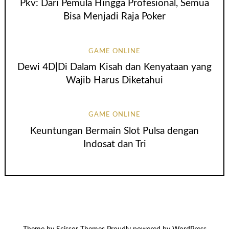
Pkv: Dari Pemula Hingga Profesional, Semua
Bisa Menjadi Raja Poker
GAME ONLINE
Dewi 4D|Di Dalam Kisah dan Kenyataan yang
Wajib Harus Diketahui
GAME ONLINE
Keuntungan Bermain Slot Pulsa dengan
Indosat dan Tri