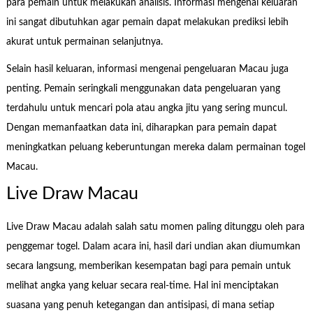
para pemain untuk melakukan analisis. Informasi mengenai keluaran
ini sangat dibutuhkan agar pemain dapat melakukan prediksi lebih
akurat untuk permainan selanjutnya.
Selain hasil keluaran, informasi mengenai pengeluaran Macau juga
penting. Pemain seringkali menggunakan data pengeluaran yang
terdahulu untuk mencari pola atau angka jitu yang sering muncul.
Dengan memanfaatkan data ini, diharapkan para pemain dapat
meningkatkan peluang keberuntungan mereka dalam permainan togel
Macau.
Live Draw Macau
Live Draw Macau adalah salah satu momen paling ditunggu oleh para
penggemar togel. Dalam acara ini, hasil dari undian akan diumumkan
secara langsung, memberikan kesempatan bagi para pemain untuk
melihat angka yang keluar secara real-time. Hal ini menciptakan
suasana yang penuh ketegangan dan antisipasi, di mana setiap