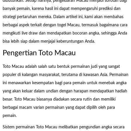
dibutuhkan. Setiap harinya, pengeluaran Macau menjadi sorotan bagi
banyak pemain, karena hasil ini dapat mempengaruhi prediksi dan
strategi pertaruhan mereka. Dalam artikel ini, kami akan membahas
berbagai aspek terkait dengan togel Macau, termasuk bagaimana cara
mengikuti live draw dan mendapatkan bocoran angka, sehingga Anda
bisa lebih siap dalam menjajal keberuntungan Anda.
Pengertian Toto Macau
Toto Macau adalah salah satu bentuk permainan judi yang sangat
populer di kalangan masyarakat, terutama di kawasan Asia. Permainan
ini menawarkan kesempatan bagi para pemain untuk menebak angka
yang akan keluar dalam undian dengan harapan mendapatkan hadiah
besar. Toto Macau biasanya diadakan secara rutin dan memiliki
berbagai macam varian permainan yang dapat dipilih oleh para
pemain.
Sistem permainan Toto Macau melibatkan pengundian angka secara