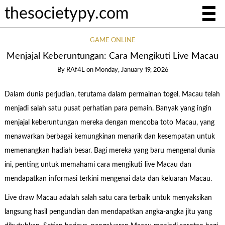
thesocietypy.com
GAME ONLINE
Menjajal Keberuntungan: Cara Mengikuti Live Macau
By
RAf4L
on
Monday, January 19, 2026
Dalam dunia perjudian, terutama dalam permainan togel, Macau telah
menjadi salah satu pusat perhatian para pemain. Banyak yang ingin
menjajal keberuntungan mereka dengan mencoba toto Macau, yang
menawarkan berbagai kemungkinan menarik dan kesempatan untuk
memenangkan hadiah besar. Bagi mereka yang baru mengenal dunia
ini, penting untuk memahami cara mengikuti live Macau dan
mendapatkan informasi terkini mengenai data dan keluaran Macau.
Live draw Macau adalah salah satu cara terbaik untuk menyaksikan
langsung hasil pengundian dan mendapatkan angka-angka jitu yang