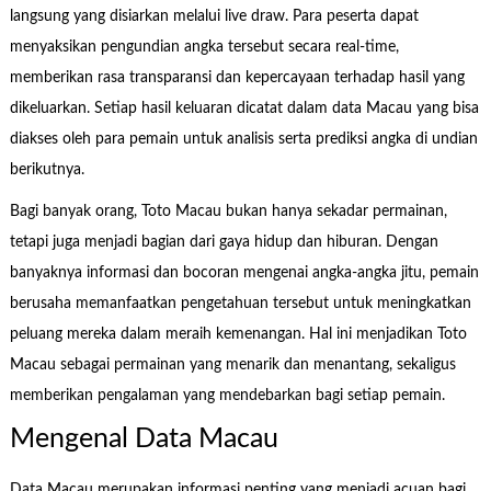
langsung yang disiarkan melalui live draw. Para peserta dapat
menyaksikan pengundian angka tersebut secara real-time,
memberikan rasa transparansi dan kepercayaan terhadap hasil yang
dikeluarkan. Setiap hasil keluaran dicatat dalam data Macau yang bisa
diakses oleh para pemain untuk analisis serta prediksi angka di undian
berikutnya.
Bagi banyak orang, Toto Macau bukan hanya sekadar permainan,
tetapi juga menjadi bagian dari gaya hidup dan hiburan. Dengan
banyaknya informasi dan bocoran mengenai angka-angka jitu, pemain
berusaha memanfaatkan pengetahuan tersebut untuk meningkatkan
peluang mereka dalam meraih kemenangan. Hal ini menjadikan Toto
Macau sebagai permainan yang menarik dan menantang, sekaligus
memberikan pengalaman yang mendebarkan bagi setiap pemain.
Mengenal Data Macau
Data Macau merupakan informasi penting yang menjadi acuan bagi