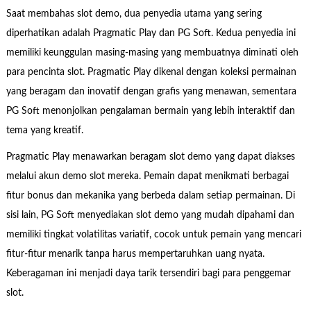
Saat membahas slot demo, dua penyedia utama yang sering
diperhatikan adalah Pragmatic Play dan PG Soft. Kedua penyedia ini
memiliki keunggulan masing-masing yang membuatnya diminati oleh
para pencinta slot. Pragmatic Play dikenal dengan koleksi permainan
yang beragam dan inovatif dengan grafis yang menawan, sementara
PG Soft menonjolkan pengalaman bermain yang lebih interaktif dan
tema yang kreatif.
Pragmatic Play menawarkan beragam slot demo yang dapat diakses
melalui akun demo slot mereka. Pemain dapat menikmati berbagai
fitur bonus dan mekanika yang berbeda dalam setiap permainan. Di
sisi lain, PG Soft menyediakan slot demo yang mudah dipahami dan
memiliki tingkat volatilitas variatif, cocok untuk pemain yang mencari
fitur-fitur menarik tanpa harus mempertaruhkan uang nyata.
Keberagaman ini menjadi daya tarik tersendiri bagi para penggemar
slot.