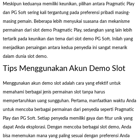
Meskipun keduanya memiliki keunikan, pilihan antara Pragmatic Play
dan PG Soft sering kali tergantung pada preferensi pribadi masing-
masing pemain. Beberapa lebih menyukai suasana dan mekanisme
permainan dari slot demo Pragmatic Play, sedangkan yang lain lebih
tertarik pada keunikan dan tema dari slot demo PG Soft. Inilah yang
menjadikan persaingan antara kedua penyedia ini sangat menarik
dalam dunia slot demo.
Tips Menggunakan Akun Demo Slot
Menggunakan akun demo slot adalah cara yang efektif untuk
memahami berbagai jenis permainan slot tanpa harus
mempertaruhkan uang sungguhan. Pertama, manfaatkan waktu Anda
untuk mencoba berbagai permainan dari penyedia seperti Pragmatic
Play dan PG Soft. Setiap penyedia memiliki gaya dan fitur unik yang
dapat Anda eksplorasi. Dengan mencoba berbagai slot demo, Anda
bisa menemukan mana yang paling sesuai dengan preferensi Anda