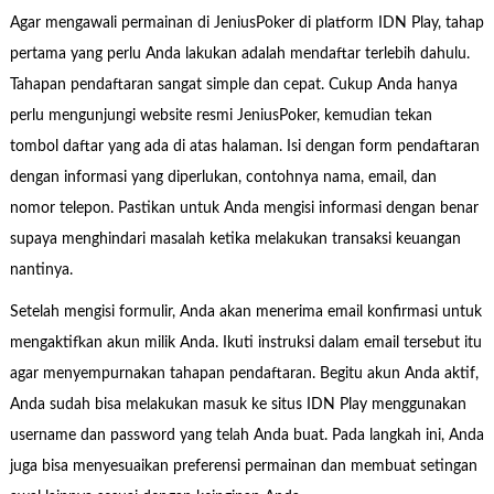
Agar mengawali permainan di JeniusPoker di platform IDN Play, tahap
pertama yang perlu Anda lakukan adalah mendaftar terlebih dahulu.
Tahapan pendaftaran sangat simple dan cepat. Cukup Anda hanya
perlu mengunjungi website resmi JeniusPoker, kemudian tekan
tombol daftar yang ada di atas halaman. Isi dengan form pendaftaran
dengan informasi yang diperlukan, contohnya nama, email, dan
nomor telepon. Pastikan untuk Anda mengisi informasi dengan benar
supaya menghindari masalah ketika melakukan transaksi keuangan
nantinya.
Setelah mengisi formulir, Anda akan menerima email konfirmasi untuk
mengaktifkan akun milik Anda. Ikuti instruksi dalam email tersebut itu
agar menyempurnakan tahapan pendaftaran. Begitu akun Anda aktif,
Anda sudah bisa melakukan masuk ke situs IDN Play menggunakan
username dan password yang telah Anda buat. Pada langkah ini, Anda
juga bisa menyesuaikan preferensi permainan dan membuat setingan