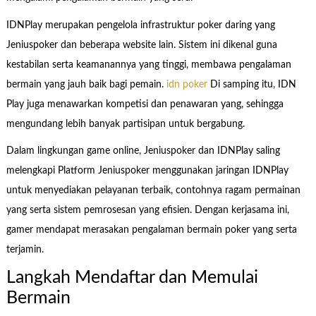
IDNPlay merupakan pengelola infrastruktur poker daring yang
Jeniuspoker dan beberapa website lain. Sistem ini dikenal guna
kestabilan serta keamanannya yang tinggi, membawa pengalaman
bermain yang jauh baik bagi pemain.
idn poker
Di samping itu, IDN
Play juga menawarkan kompetisi dan penawaran yang, sehingga
mengundang lebih banyak partisipan untuk bergabung.
Dalam lingkungan game online, Jeniuspoker dan IDNPlay saling
melengkapi Platform Jeniuspoker menggunakan jaringan IDNPlay
untuk menyediakan pelayanan terbaik, contohnya ragam permainan
yang serta sistem pemrosesan yang efisien. Dengan kerjasama ini,
gamer mendapat merasakan pengalaman bermain poker yang serta
terjamin.
Langkah Mendaftar dan Memulai
Bermain