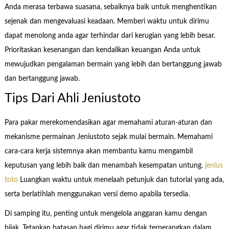
Anda merasa terbawa suasana, sebaiknya baik untuk menghentikan
sejenak dan mengevaluasi keadaan. Memberi waktu untuk dirimu
dapat menolong anda agar terhindar dari kerugian yang lebih besar.
Prioritaskan kesenangan dan kendalikan keuangan Anda untuk
mewujudkan pengalaman bermain yang lebih dan bertanggung jawab
dan bertanggung jawab.
Tips Dari Ahli Jeniustoto
Para pakar merekomendasikan agar memahami aturan-aturan dan
mekanisme permainan Jeniustoto sejak mulai bermain. Memahami
cara-cara kerja sistemnya akan membantu kamu mengambil
keputusan yang lebih baik dan menambah kesempatan untung.
jenius
toto
Luangkan waktu untuk menelaah petunjuk dan tutorial yang ada,
serta berlatihlah menggunakan versi demo apabila tersedia.
Di samping itu, penting untuk mengelola anggaran kamu dengan
bijak. Tetapkan batasan bagi dirimu agar tidak terperangkap dalam