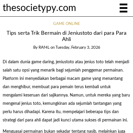
thesocietypy.com
GAME ONLINE
Tips serta Trik Bermain di Jeniustoto dari para Para
Ahli
By
RAf4L
on
Tuesday, February 3, 2026
Di dalam dunia game daring, jeniustoto atau jenius toto telah menjadi
salah satu opsi yang menarik bagi sejumlah penggemar permainan.
Platform ini menyediakan berbagai macam game yang menantang
dan menghibur, membuat para pemain terus kembali untuk
mengalami keseruan dari sajikannya. Namun, untuk mereka yang baru
mengenal jenius toto, kemungkinan ada sejumlah tantangan yang
perlu harus dihadapi. Karena itu, mempelajari beberapa tips dan
strategi dari para ahli dapat jadi kunci utama sukses di permainan ini.
Menguasai permainan bukan sekadar tentang nasib, melainkan juga