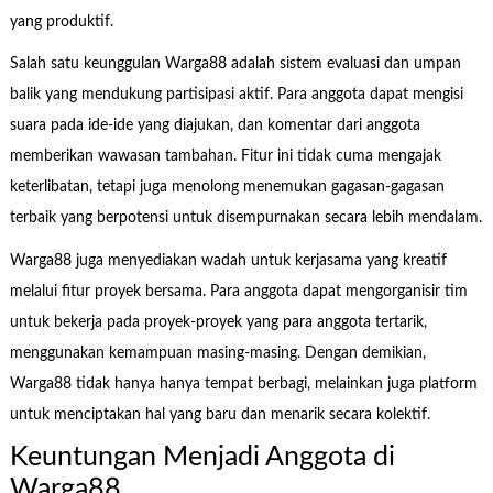
yang produktif.
Salah satu keunggulan Warga88 adalah sistem evaluasi dan umpan
balik yang mendukung partisipasi aktif. Para anggota dapat mengisi
suara pada ide-ide yang diajukan, dan komentar dari anggota
memberikan wawasan tambahan. Fitur ini tidak cuma mengajak
keterlibatan, tetapi juga menolong menemukan gagasan-gagasan
terbaik yang berpotensi untuk disempurnakan secara lebih mendalam.
Warga88 juga menyediakan wadah untuk kerjasama yang kreatif
melalui fitur proyek bersama. Para anggota dapat mengorganisir tim
untuk bekerja pada proyek-proyek yang para anggota tertarik,
menggunakan kemampuan masing-masing. Dengan demikian,
Warga88 tidak hanya hanya tempat berbagi, melainkan juga platform
untuk menciptakan hal yang baru dan menarik secara kolektif.
Keuntungan Menjadi Anggota di
Warga88