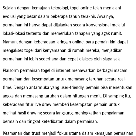
Sejalan dengan kemajuan teknologi, togel online telah menjalani
evolusi yang besar dalam beberapa tahun terakhir. Awalnya,
permainan ini hanya dapat dijalankan secara konvensional melalui
lokasi-lokasi tertentu dan memerlukan tahapan yang agak rumit.
Namun, dengan keberadaan jaringan online, para pemain kini dapat
mengakses togel dari kenyamanan di rumah mereka, menjadikan
permainan ini lebih sederhana dan cepat diakses oleh siapa saja.
Platform permainan togel di internet menawarkan berbagai macam
permainan dan kesempatan untuk memasang taruhan secara real-
time. Dengan antarmuka yang user-friendly, pemain bisa menentukan
angka dan memasang taruhan dalam hitungan menit. Di samping itu,
keberadaan fitur live draw memberi kesempatan pemain untuk
melihat hasil drawing secara langsung, meningkatkan pengalaman
bermain dan tingkat keterlibatan dalam permainan.
Keamanan dan trust menjadi fokus utama dalam kemajuan permainan