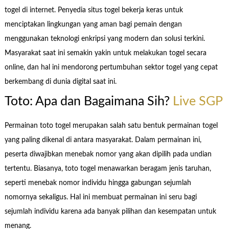
togel di internet. Penyedia situs togel bekerja keras untuk
menciptakan lingkungan yang aman bagi pemain dengan
menggunakan teknologi enkripsi yang modern dan solusi terkini.
Masyarakat saat ini semakin yakin untuk melakukan togel secara
online, dan hal ini mendorong pertumbuhan sektor togel yang cepat
berkembang di dunia digital saat ini.
Toto: Apa dan Bagaimana Sih?
Live SGP
Permainan toto togel merupakan salah satu bentuk permainan togel
yang paling dikenal di antara masyarakat. Dalam permainan ini,
peserta diwajibkan menebak nomor yang akan dipilih pada undian
tertentu. Biasanya, toto togel menawarkan beragam jenis taruhan,
seperti menebak nomor individu hingga gabungan sejumlah
nomornya sekaligus. Hal ini membuat permainan ini seru bagi
sejumlah individu karena ada banyak pilihan dan kesempatan untuk
menang.