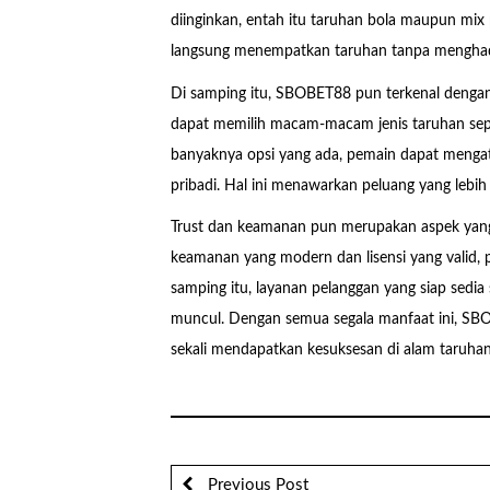
diinginkan, entah itu taruhan bola maupun mix p
langsung menempatkan taruhan tanpa menghada
Di samping itu, SBOBET88 pun terkenal dengan 
dapat memilih macam-macam jenis taruhan sepe
banyaknya opsi yang ada, pemain dapat mengat
pribadi. Hal ini menawarkan peluang yang lebih
Trust dan keamanan pun merupakan aspek yang
keamanan yang modern dan lisensi yang valid,
samping itu, layanan pelanggan yang siap sedi
muncul. Dengan semua segala manfaat ini, SBO
sekali mendapatkan kesuksesan di alam taruhan
Previous Post