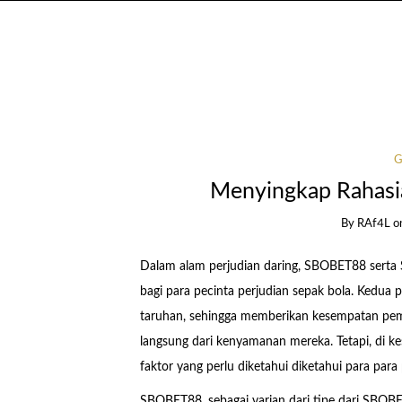
G
Menyingkap Rahasi
By
RAf4L
o
Dalam alam perjudian daring, SBOBET88 serta SB
bagi para pecinta perjudian sepak bola. Kedua
taruhan, sehingga memberikan kesempatan pem
langsung dari kenyamanan mereka. Tetapi, di ke
faktor yang perlu diketahui diketahui para pa
SBOBET88, sebagai varian dari tipe dari SBOBET