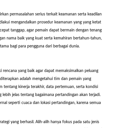
n permasalahan serius terkait keamanan serta keadilan
i diakui mengandalkan prosedur keamanan yang yang ketat
 cepat tanggap, agar pemain dapat bermain dengan tenang
ngan nama baik yang kuat serta kemahiran bertahun-tahun,
ama bagi para pengguna dari berbagai dunia.
ki rencana yang baik agar dapat memaksimalkan peluang
t diterapkan adalah mengetahui tim dan pemain yang
m tentang kinerja terakhir, data pertemuan, serta kondisi
lebih jelas tentang bagaimana pertandingan akan terjadi.
ernal seperti cuaca dan lokasi pertandingan, karena semua
egi yang berhasil. Alih-alih hanya fokus pada satu jenis