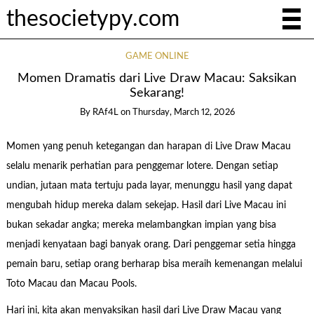
thesocietypy.com
GAME ONLINE
Momen Dramatis dari Live Draw Macau: Saksikan
Sekarang!
By
RAf4L
on
Thursday, March 12, 2026
Momen yang penuh ketegangan dan harapan di Live Draw Macau
selalu menarik perhatian para penggemar lotere. Dengan setiap
undian, jutaan mata tertuju pada layar, menunggu hasil yang dapat
mengubah hidup mereka dalam sekejap. Hasil dari Live Macau ini
bukan sekadar angka; mereka melambangkan impian yang bisa
menjadi kenyataan bagi banyak orang. Dari penggemar setia hingga
pemain baru, setiap orang berharap bisa meraih kemenangan melalui
Toto Macau dan Macau Pools.
Hari ini, kita akan menyaksikan hasil dari Live Draw Macau yang