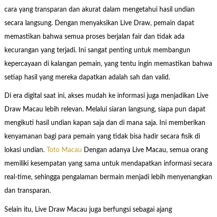
cara yang transparan dan akurat dalam mengetahui hasil undian
secara langsung. Dengan menyaksikan Live Draw, pemain dapat
memastikan bahwa semua proses berjalan fair dan tidak ada
kecurangan yang terjadi. Ini sangat penting untuk membangun
kepercayaan di kalangan pemain, yang tentu ingin memastikan bahwa
setiap hasil yang mereka dapatkan adalah sah dan valid.
Di era digital saat ini, akses mudah ke informasi juga menjadikan Live
Draw Macau lebih relevan. Melalui siaran langsung, siapa pun dapat
mengikuti hasil undian kapan saja dan di mana saja. Ini memberikan
kenyamanan bagi para pemain yang tidak bisa hadir secara fisik di
lokasi undian.
Toto Macau
Dengan adanya Live Macau, semua orang
memiliki kesempatan yang sama untuk mendapatkan informasi secara
real-time, sehingga pengalaman bermain menjadi lebih menyenangkan
dan transparan.
Selain itu, Live Draw Macau juga berfungsi sebagai ajang