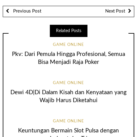
Previous Post
Next Post
Related Posts
GAME ONLINE
Pkv: Dari Pemula Hingga Profesional, Semua
Bisa Menjadi Raja Poker
GAME ONLINE
Dewi 4D|Di Dalam Kisah dan Kenyataan yang
Wajib Harus Diketahui
GAME ONLINE
Keuntungan Bermain Slot Pulsa dengan