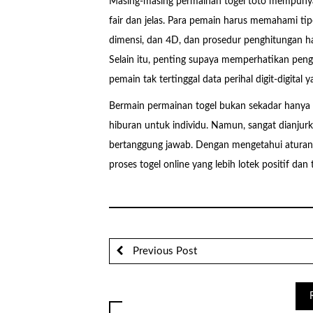
Masing-masing permainan togel toto mempunyai
fair dan jelas. Para pemain harus memahami tip
dimensi, dan 4D, dan prosedur penghitungan ha
Selain itu, penting supaya memperhatikan peng
pemain tak tertinggal data perihal digit-digital 
Bermain permainan togel bukan sekadar hanya 
hiburan untuk individu. Namun, sangat dianjurk
bertanggung jawab. Dengan mengetahui atura
proses togel online yang lebih lotek positif dan
Previous Post