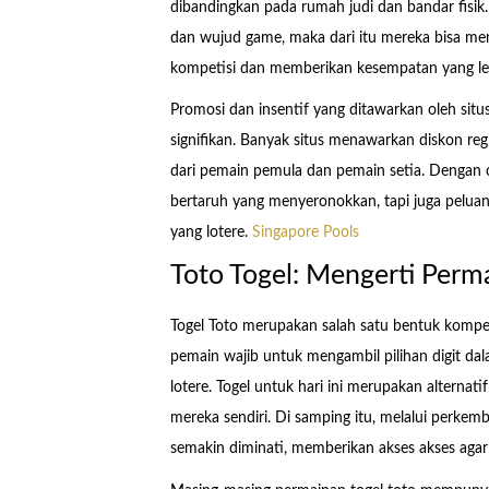
dibandingkan pada rumah judi dan bandar fisik
dan wujud game, maka dari itu mereka bisa me
kompetisi dan memberikan kesempatan yang le
Promosi dan insentif yang ditawarkan oleh situs
signifikan. Banyak situs menawarkan diskon re
dari pemain pemula dan pemain setia. Dengan c
bertaruh yang menyeronokkan, tapi juga pelua
yang lotere.
Singapore Pools
Toto Togel: Mengerti Perm
Togel Toto merupakan salah satu bentuk kompetis
pemain wajib untuk mengambil pilihan digit da
lotere. Togel untuk hari ini merupakan alternati
mereka sendiri. Di samping itu, melalui perkemb
semakin diminati, memberikan akses akses aga