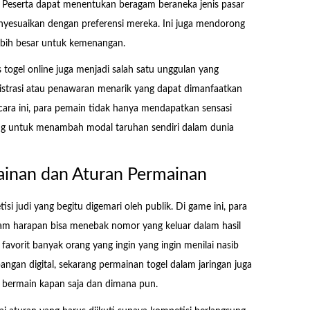
. Peserta dapat menentukan beragam beraneka jenis pasar
nyesuaikan dengan preferensi mereka. Ini juga mendorong
bih besar untuk kemenangan.
 togel online juga menjadi salah satu unggulan yang
gistrasi atau penawaran menarik yang dapat dimanfaatkan
ara ini, para pemain tidak hanya mendapatkan sensasi
ng untuk menambah modal taruhan sendiri dalam dunia
ainan dan Aturan Permainan
i judi yang begitu digemari oleh publik. Di game ini, para
lam harapan bisa menebak nomor yang keluar dalam hasil
f favorit banyak orang yang ingin yang ingin menilai nasib
angan digital, sekarang permainan togel dalam jaringan juga
r bermain kapan saja dan dimana pun.