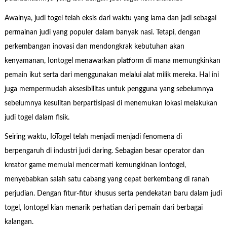
Awalnya, judi togel telah eksis dari waktu yang lama dan jadi sebagai
permainan judi yang populer dalam banyak nasi. Tetapi, dengan
perkembangan inovasi dan mendongkrak kebutuhan akan
kenyamanan, Iontogel menawarkan platform di mana memungkinkan
pemain ikut serta dari menggunakan melalui alat milik mereka. Hal ini
juga mempermudah aksesibilitas untuk pengguna yang sebelumnya
sebelumnya kesulitan berpartisipasi di menemukan lokasi melakukan
judi togel dalam fisik.
Seiring waktu, IoTogel telah menjadi menjadi fenomena di
berpengaruh di industri judi daring. Sebagian besar operator dan
kreator game memulai mencermati kemungkinan Iontogel,
menyebabkan salah satu cabang yang cepat berkembang di ranah
perjudian. Dengan fitur-fitur khusus serta pendekatan baru dalam judi
togel, Iontogel kian menarik perhatian dari pemain dari berbagai
kalangan.