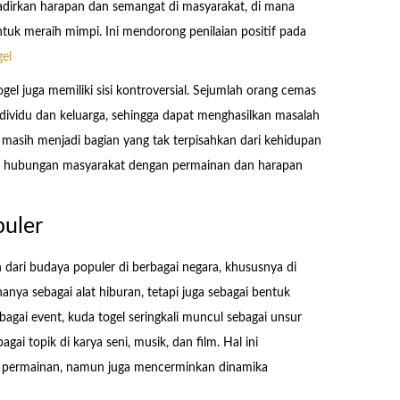
hadirkan harapan dan semangat di masyarakat, di mana
tuk meraih mimpi. Ini mendorong penilaian positif pada
el
ogel juga memiliki sisi kontroversial. Sejumlah orang cemas
ndividu dan keluarga, sehingga dapat menghasilkan masalah
 masih menjadi bagian yang tak terpisahkan dari kehidupan
n hubungan masyarakat dengan permainan dan harapan
puler
n dari budaya populer di berbagai negara, khususnya di
hanya sebagai alat hiburan, tetapi juga sebagai bentuk
rbagai event, kuda togel seringkali muncul sebagai unsur
agai topik di karya seni, musik, dan film. Hal ini
a permainan, namun juga mencerminkan dinamika