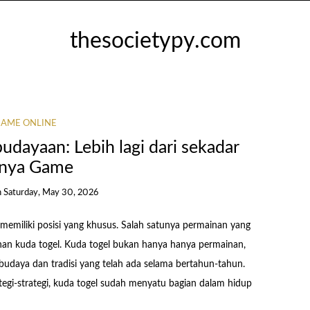
thesocietypy.com
AME ONLINE
udayaan: Lebih lagi dari sekadar
nya Game
n
Saturday, May 30, 2026
memiliki posisi yang khusus. Salah satunya permainan yang
an kuda togel. Kuda togel bukan hanya hanya permainan,
udaya dan tradisi yang telah ada selama bertahun-tahun.
egi-strategi, kuda togel sudah menyatu bagian dalam hidup