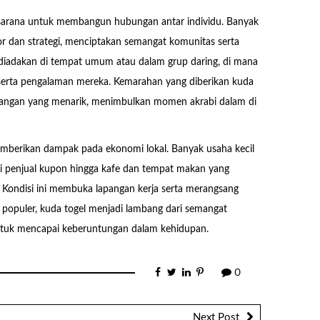
 sarana untuk membangun hubungan antar individu. Banyak
r dan strategi, menciptakan semangat komunitas serta
li diadakan di tempat umum atau dalam grup daring, di mana
 serta pengalaman mereka. Kemarahan yang diberikan kuda
ncangan yang menarik, menimbulkan momen akrabi dalam di
emberikan dampak pada ekonomi lokal. Banyak usaha kecil
ai penjual kupon hingga kafe dan tempat makan yang
Kondisi ini membuka lapangan kerja serta merangsang
populer, kuda togel menjadi lambang dari semangat
ntuk mencapai keberuntungan dalam kehidupan.
0
Next Post