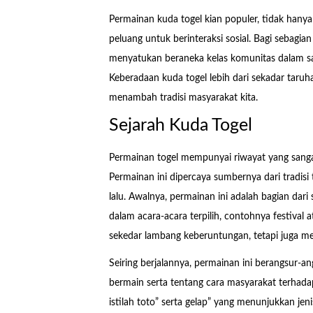
Permainan kuda togel kian populer, tidak hanya
peluang untuk berinteraksi sosial. Bagi sebagian
menyatukan beraneka kelas komunitas dalam s
Keberadaan kuda togel lebih dari sekadar taru
menambah tradisi masyarakat kita.
Sejarah Kuda Togel
Permainan togel mempunyai riwayat yang sanga
Permainan ini dipercaya sumbernya dari tradis
lalu. Awalnya, permainan ini adalah bagian dar
dalam acara-acara terpilih, contohnya festival
sekedar lambang keberuntungan, tetapi juga me
Seiring berjalannya, permainan ini berangsur-a
bermain serta tentang cara masyarakat terhadapny
istilah toto” serta gelap” yang menunjukkan je