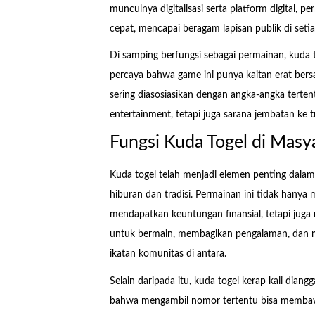
munculnya digitalisasi serta platform digital, p
cepat, mencapai beragam lapisan publik di setia
Di samping berfungsi sebagai permainan, kuda 
percaya bahwa game ini punya kaitan erat bersa
sering diasosiasikan dengan angka-angka terte
entertainment, tetapi juga sarana jembatan ke t
Fungsi Kuda Togel di Masy
Kuda togel telah menjadi elemen penting dala
hiburan dan tradisi. Permainan ini tidak hany
mendapatkan keuntungan finansial, tetapi juga 
untuk bermain, membagikan pengalaman, dan me
ikatan komunitas di antara.
Selain daripada itu, kuda togel kerap kali dia
bahwa mengambil nomor tertentu bisa membawa