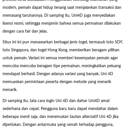
modern, pemain dapat hidup tenang saat menjalankan transaksi dan
memasang taruhannya. Di samping itu, Uni4D juga menyediakan
lisensi resmi, sehingga menjamin bahwa semua permainan dilakukan
dengan cara fair dan jelas.
Situs ini ini pun menawarkan berbagai jenis togel, termasuk toto SDY,
toto Singapura, dan togel Hong Kong, memberikan beragam pilihan
untuk pemain. Variasi ini semua memberi kesempatan pemain agar
mencoba mencoba beragam tipe permainan, meningkatkan peluang
mendapat berhasil. Dengan adanya variasi yang banyak, Uni 4D
memuaskan permintaan peserta dengan metode yang menarik
menarik.
Di samping itu, tata cara login Uni 4D dan daftar Uni4D amat
sederhana dan cepat. Pengguna baru baru dapat mendaftar dalam
beberapa menit saja, dan menemukan tautan alternatif Uni 4D jika
diperlukan. Dengan antarmuka yang ramah terhadap pengguna,