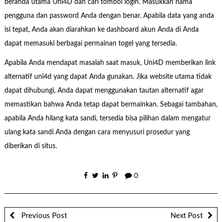
beranda utama Uni4D dan cari tombol login. Masukkan nama
pengguna dan password Anda dengan benar. Apabila data yang anda
isi tepat, Anda akan diarahkan ke dashboard akun Anda di Anda
dapat memasuki berbagai permainan togel yang tersedia.
Apabila Anda mendapat masalah saat masuk, Uni4D memberikan link
alternatif uni4d yang dapat Anda gunakan. Jika website utama tidak
dapat dihubungi, Anda dapat menggunakan tautan alternatif agar
memastikan bahwa Anda tetap dapat bermainkan. Sebagai tambahan,
apabila Anda hilang kata sandi, tersedia bisa pilihan dalam mengatur
ulang kata sandi Anda dengan cara menyusuri prosedur yang
diberikan di situs.
0
Previous Post
Next Post