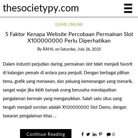
thesocietypy.com
GAME ONLINE
5 Faktor Kenapa Website Percobaan Permainan Slot
X100000000 Perlu Diperhatikan
By
RAf4L
on
Saturday, July 26, 2025
Dalam industri perjudian daring, permainan slot telah menjadi favorit
di kalangan pemain di antara para penjudi. Dengan berbagai pilihan
tema, grafik yang menawan, dan peluang kemenangan yang menarik,
sangat wajar jika lebih banyak orang berusaha mendapatkan
pengalaman bermain yang mengasyikkan. Salah satu situs yang
tengah menjadi sorotan adalah X100000000 Slot Demo, dengan
tawaran pengalaman khas …
Continue Reading
0