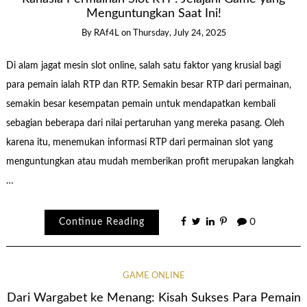
Menguntungkan Saat Ini!
By
RAf4L
on
Thursday, July 24, 2025
Di alam jagat mesin slot online, salah satu faktor yang krusial bagi
para pemain ialah RTP dan RTP. Semakin besar RTP dari permainan,
semakin besar kesempatan pemain untuk mendapatkan kembali
sebagian beberapa dari nilai pertaruhan yang mereka pasang. Oleh
karena itu, menemukan informasi RTP dari permainan slot yang
menguntungkan atau mudah memberikan profit merupakan langkah
…
Continue Reading
0
GAME ONLINE
Dari Wargabet ke Menang: Kisah Sukses Para Pemain