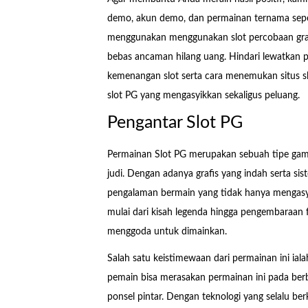
demo, akun demo, dan permainan ternama sep
menggunakan menggunakan slot percobaan gra
bebas ancaman hilang uang. Hindari lewatkan pe
kemenangan slot serta cara menemukan situs sl
slot PG yang mengasyikkan sekaligus peluang.
Pengantar Slot PG
Permainan Slot PG merupakan sebuah tipe game 
judi. Dengan adanya grafis yang indah serta s
pengalaman bermain yang tidak hanya mengasyi
mulai dari kisah legenda hingga pengembaraan 
menggoda untuk dimainkan.
Salah satu keistimewaan dari permainan ini ia
pemain bisa merasakan permainan ini pada berb
ponsel pintar. Dengan teknologi yang selalu b