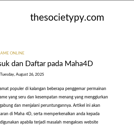
thesocietypy.com
AME ONLINE
uk dan Daftar pada Maha4D
n
Tuesday, August 26, 2025
amat populer di kalangan beberapa penggemar permainan
is game yang seru dan kesempatan menang yang menggiurkan
gabung dan menjalani peruntungannya. Artikel ini akan
aran di Maha 4D, serta memperkenalkan anda kepada
 digunakan apabila terjadi masalah mengakses website