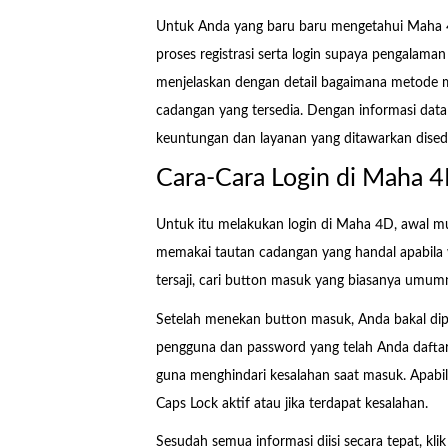
Untuk Anda yang baru baru mengetahui Maha 4
proses registrasi serta login supaya pengalaman
menjelaskan dengan detail bagaimana metode m
cadangan yang tersedia. Dengan informasi data
keuntungan dan layanan yang ditawarkan dised
Cara-Cara Login di Maha 
Untuk itu melakukan login di Maha 4D, awal mu
memakai tautan cadangan yang handal apabila 
tersaji, cari button masuk yang biasanya umum
Setelah menekan button masuk, Anda bakal dip
pengguna dan password yang telah Anda daftar
guna menghindari kesalahan saat masuk. Apabil
Caps Lock aktif atau jika terdapat kesalahan.
Sesudah semua informasi diisi secara tepat, kli