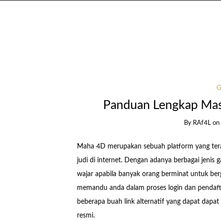
G
Panduan Lengkap Mas
By
RAf4L
o
Maha 4D merupakan sebuah platform yang ter
judi di internet. Dengan adanya berbagai jen
wajar apabila banyak orang berminat untuk ber
memandu anda dalam proses login dan pendaft
beberapa buah link alternatif yang dapat dapat
resmi.