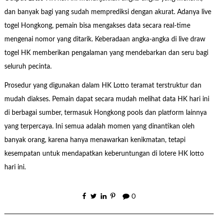
dan banyak bagi yang sudah memprediksi dengan akurat. Adanya live
togel Hongkong, pemain bisa mengakses data secara real-time
mengenai nomor yang ditarik. Keberadaan angka-angka di live draw
togel HK memberikan pengalaman yang mendebarkan dan seru bagi
seluruh pecinta.
Prosedur yang digunakan dalam HK Lotto teramat terstruktur dan
mudah diakses. Pemain dapat secara mudah melihat data HK hari ini
di berbagai sumber, termasuk Hongkong pools dan platform lainnya
yang terpercaya. Ini semua adalah momen yang dinantikan oleh
banyak orang, karena hanya menawarkan kenikmatan, tetapi
kesempatan untuk mendapatkan keberuntungan di lotere HK lotto
hari ini.
0