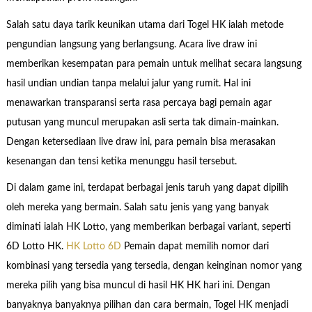
Salah satu daya tarik keunikan utama dari Togel HK ialah metode
pengundian langsung yang berlangsung. Acara live draw ini
memberikan kesempatan para pemain untuk melihat secara langsung
hasil undian undian tanpa melalui jalur yang rumit. Hal ini
menawarkan transparansi serta rasa percaya bagi pemain agar
putusan yang muncul merupakan asli serta tak dimain-mainkan.
Dengan ketersediaan live draw ini, para pemain bisa merasakan
kesenangan dan tensi ketika menunggu hasil tersebut.
Di dalam game ini, terdapat berbagai jenis taruh yang dapat dipilih
oleh mereka yang bermain. Salah satu jenis yang yang banyak
diminati ialah HK Lotto, yang memberikan berbagai variant, seperti
6D Lotto HK.
HK Lotto 6D
Pemain dapat memilih nomor dari
kombinasi yang tersedia yang tersedia, dengan keinginan nomor yang
mereka pilih yang bisa muncul di hasil HK HK hari ini. Dengan
banyaknya banyaknya pilihan dan cara bermain, Togel HK menjadi