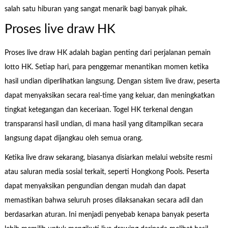
salah satu hiburan yang sangat menarik bagi banyak pihak.
Proses live draw HK
Proses live draw HK adalah bagian penting dari perjalanan pemain
lotto HK. Setiap hari, para penggemar menantikan momen ketika
hasil undian diperlihatkan langsung. Dengan sistem live draw, peserta
dapat menyaksikan secara real-time yang keluar, dan meningkatkan
tingkat ketegangan dan keceriaan. Togel HK terkenal dengan
transparansi hasil undian, di mana hasil yang ditampilkan secara
langsung dapat dijangkau oleh semua orang.
Ketika live draw sekarang, biasanya disiarkan melalui website resmi
atau saluran media sosial terkait, seperti Hongkong Pools. Peserta
dapat menyaksikan pengundian dengan mudah dan dapat
memastikan bahwa seluruh proses dilaksanakan secara adil dan
berdasarkan aturan. Ini menjadi penyebab kenapa banyak peserta