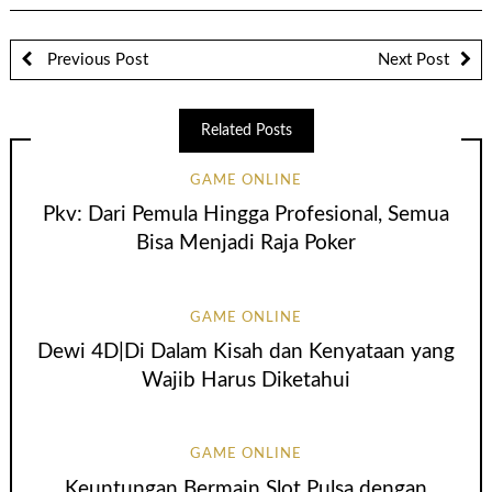
Previous Post
Next Post
Related Posts
GAME ONLINE
Pkv: Dari Pemula Hingga Profesional, Semua
Bisa Menjadi Raja Poker
GAME ONLINE
Dewi 4D|Di Dalam Kisah dan Kenyataan yang
Wajib Harus Diketahui
GAME ONLINE
Keuntungan Bermain Slot Pulsa dengan