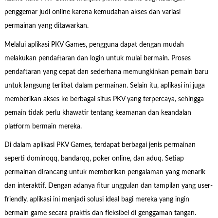
penggemar judi online karena kemudahan akses dan variasi
permainan yang ditawarkan.
Melalui aplikasi PKV Games, pengguna dapat dengan mudah
melakukan pendaftaran dan login untuk mulai bermain. Proses
pendaftaran yang cepat dan sederhana memungkinkan pemain baru
untuk langsung terlibat dalam permainan. Selain itu, aplikasi ini juga
memberikan akses ke berbagai situs PKV yang terpercaya, sehingga
pemain tidak perlu khawatir tentang keamanan dan keandalan
platform bermain mereka.
Di dalam aplikasi PKV Games, terdapat berbagai jenis permainan
seperti dominoqq, bandarqq, poker online, dan aduq. Setiap
permainan dirancang untuk memberikan pengalaman yang menarik
dan interaktif. Dengan adanya fitur unggulan dan tampilan yang user-
friendly, aplikasi ini menjadi solusi ideal bagi mereka yang ingin
bermain game secara praktis dan fleksibel di genggaman tangan.