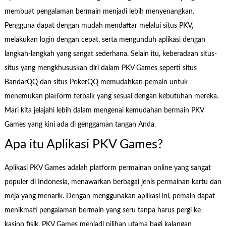
membuat pengalaman bermain menjadi lebih menyenangkan.
Pengguna dapat dengan mudah mendaftar melalui situs PKV,
melakukan login dengan cepat, serta mengunduh aplikasi dengan
langkah-langkah yang sangat sederhana. Selain itu, keberadaan situs-
situs yang mengkhususkan diri dalam PKV Games seperti situs
BandarQQ dan situs PokerQQ memudahkan pemain untuk
menemukan platform terbaik yang sesuai dengan kebutuhan mereka.
Mari kita jelajahi lebih dalam mengenai kemudahan bermain PKV
Games yang kini ada di genggaman tangan Anda.
Apa itu Aplikasi PKV Games?
Aplikasi PKV Games adalah platform permainan online yang sangat
populer di Indonesia, menawarkan berbagai jenis permainan kartu dan
meja yang menarik. Dengan menggunakan aplikasi ini, pemain dapat
menikmati pengalaman bermain yang seru tanpa harus pergi ke
kasino fisik. PKV Games menjadi pilihan utama bagi kalangan