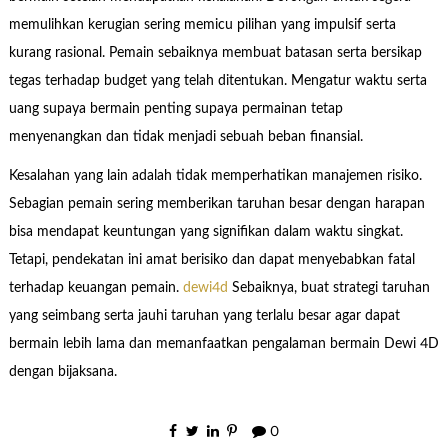
memulihkan kerugian sering memicu pilihan yang impulsif serta
kurang rasional. Pemain sebaiknya membuat batasan serta bersikap
tegas terhadap budget yang telah ditentukan. Mengatur waktu serta
uang supaya bermain penting supaya permainan tetap
menyenangkan dan tidak menjadi sebuah beban finansial.
Kesalahan yang lain adalah tidak memperhatikan manajemen risiko.
Sebagian pemain sering memberikan taruhan besar dengan harapan
bisa mendapat keuntungan yang signifikan dalam waktu singkat.
Tetapi, pendekatan ini amat berisiko dan dapat menyebabkan fatal
terhadap keuangan pemain.
dewi4d
Sebaiknya, buat strategi taruhan
yang seimbang serta jauhi taruhan yang terlalu besar agar dapat
bermain lebih lama dan memanfaatkan pengalaman bermain Dewi 4D
dengan bijaksana.
0