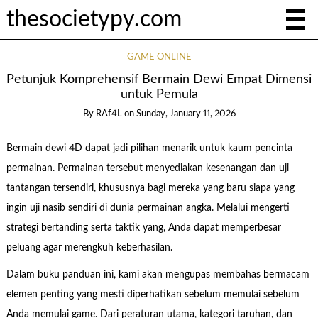
thesocietypy.com
GAME ONLINE
Petunjuk Komprehensif Bermain Dewi Empat Dimensi
untuk Pemula
By
RAf4L
on
Sunday, January 11, 2026
Bermain dewi 4D dapat jadi pilihan menarik untuk kaum pencinta
permainan. Permainan tersebut menyediakan kesenangan dan uji
tantangan tersendiri, khususnya bagi mereka yang baru siapa yang
ingin uji nasib sendiri di dunia permainan angka. Melalui mengerti
strategi bertanding serta taktik yang, Anda dapat memperbesar
peluang agar merengkuh keberhasilan.
Dalam buku panduan ini, kami akan mengupas membahas bermacam
elemen penting yang mesti diperhatikan sebelum memulai sebelum
Anda memulai game. Dari peraturan utama, kategori taruhan, dan