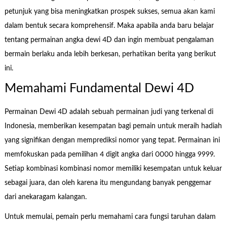
petunjuk yang bisa meningkatkan prospek sukses, semua akan kami
dalam bentuk secara komprehensif. Maka apabila anda baru belajar
tentang permainan angka dewi 4D dan ingin membuat pengalaman
bermain berlaku anda lebih berkesan, perhatikan berita yang berikut
ini.
Memahami Fundamental Dewi 4D
Permainan Dewi 4D adalah sebuah permainan judi yang terkenal di
Indonesia, memberikan kesempatan bagi pemain untuk meraih hadiah
yang signifikan dengan memprediksi nomor yang tepat. Permainan ini
memfokuskan pada pemilihan 4 digit angka dari 0000 hingga 9999.
Setiap kombinasi kombinasi nomor memiliki kesempatan untuk keluar
sebagai juara, dan oleh karena itu mengundang banyak penggemar
dari anekaragam kalangan.
Untuk memulai, pemain perlu memahami cara fungsi taruhan dalam