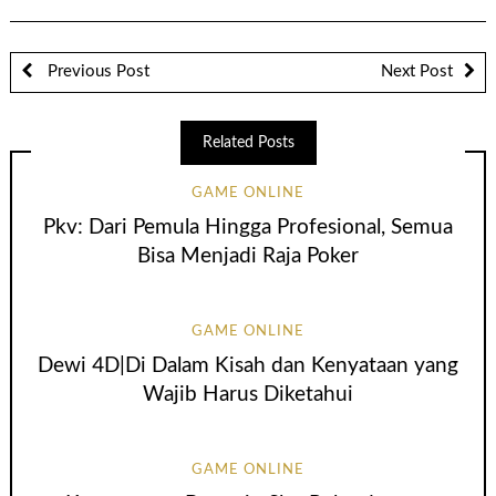
Previous Post
Next Post
Related Posts
GAME ONLINE
Pkv: Dari Pemula Hingga Profesional, Semua
Bisa Menjadi Raja Poker
GAME ONLINE
Dewi 4D|Di Dalam Kisah dan Kenyataan yang
Wajib Harus Diketahui
GAME ONLINE