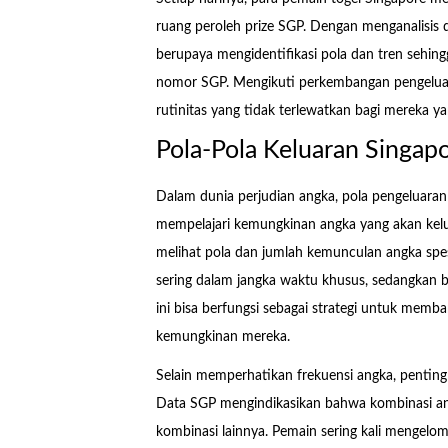
ruang peroleh prize SGP. Dengan menganalisis
berupaya mengidentifikasi pola dan tren sehin
nomor SGP. Mengikuti perkembangan pengeluar
rutinitas yang tidak terlewatkan bagi mereka ya
Pola-Pola Keluaran Singap
Dalam dunia perjudian angka, pola pengeluara
mempelajari kemungkinan angka yang akan kelu
melihat pola dan jumlah kemunculan angka spe
sering dalam jangka waktu khusus, sedangkan be
ini bisa berfungsi sebagai strategi untuk memb
kemungkinan mereka.
Selain memperhatikan frekuensi angka, pentin
Data SGP mengindikasikan bahwa kombinasi ang
kombinasi lainnya. Pemain sering kali mengelo