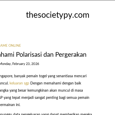
thesocietypy.com
AME ONLINE
ami Polarisasi dan Pergerakan
Monday, February 23, 2026
ingapore, banyak pemain togel yang senantiasa mencari
uncul.
keluaran sgp
Dengan memahami dengan baik
-angka yang besar kemungkinan akan muncul di masa
GP yang tepat menjadi sangat penting bagi semua pemain
rmainan ini.
menunggu data pengeluaran yang dapat memberikan mereka