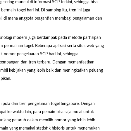
sering muncul di informasi SGP terkini, sehingga bisa
rmain togel hari ini. Di samping itu, tren ini juga
el, di mana anggota bergantian membagi pengalaman dan
knologi modern juga berdampak pada metode partisipan
am permainan togel. Beberapa aplikasi serta situs web yang
k nomor pengeluaran SGP hari ini, sehingga
kembangan dan tren terbaru. Dengan memanfaatkan
mbil kebijakan yang lebih baik dan meningkatkan peluang
pikan.
 pola dan tren pengeluaran togel Singapore. Dengan
ai ke waktu lain, para pemain bisa saja mulai untuk
unjang petaruh dalam memilih nomor yang lebih lebih
emain yang memakai statistik historis untuk menemukan