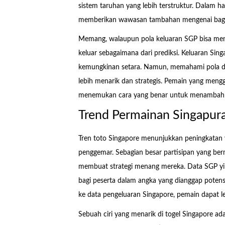
sistem taruhan yang lebih terstruktur. Dalam hal
memberikan wawasan tambahan mengenai bagai
Memang, walaupun pola keluaran SGP bisa men
keluar sebagaimana dari prediksi. Keluaran Sin
kemungkinan setara. Namun, memahami pola d
lebih menarik dan strategis. Pemain yang me
menemukan cara yang benar untuk menambah k
Trend Permainan Singapur
Tren toto Singapore menunjukkan peningkatan y
penggemar. Sebagian besar partisipan yang berm
membuat strategi menang mereka. Data SGP yin 
bagi peserta dalam angka yang dianggap potensi
ke data pengeluaran Singapore, pemain dapat l
Sebuah ciri yang menarik di togel Singapore adal