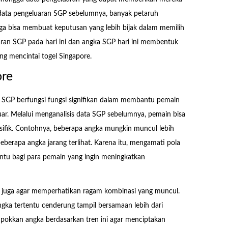
 data pengeluaran SGP sebelumnya, banyak petaruh
gga bisa membuat keputusan yang lebih bijak dalam memilih
an SGP pada hari ini dan angka SGP hari ini membentuk
ng mencintai togel Singapore.
ore
n SGP berfungsi fungsi signifikan dalam membantu pemain
ar. Melalui menganalisis data SGP sebelumnya, pemain bisa
sifik. Contohnya, beberapa angka mungkin muncul lebih
berapa angka jarang terlihat. Karena itu, mengamati pola
antu bagi para pemain yang ingin meningkatkan
g juga agar memperhatikan ragam kombinasi yang muncul.
ka tertentu cenderung tampil bersamaan lebih dari
mpokkan angka berdasarkan tren ini agar menciptakan