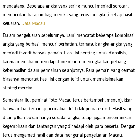
mendatang. Beberapa angka yang sering muncul menjadi sorotan,
memberikan harapan bagi mereka yang terus mengikuti setiap hasil
keluaran.
Data Macau
Dalam pengeluaran sebelumnya, kami mencatat beberapa kombinasi
angka yang berhasil mencuri perhatian, termasuk angka-angka yang
menjadi favorit banyak pemain. Hasil ini penting untuk dianalisis,
karena memahami tren dapat membantu meningkatkan peluang
keberhasilan dalam permainan selanjutnya. Para pemain yang cermat
biasanya mencatat hasil ini dengan teliti untuk memaksimalkan
strategi mereka.
Sementara itu, peminat Toto Macau terus bertambah, menunjukkan
bahwa minat terhadap permainan ini tidak pernah surut. Hasil yang
ditampilkan bukan hanya sekadar angka, tetapi juga mencerminkan
kegembiraan dan tantangan yang dihadapi oleh para peserta. Dengan
terus mengamati hasil dan data mengenai pengeluaran Macau,