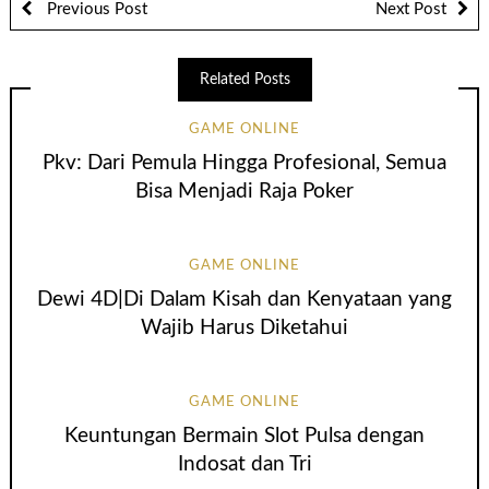
Previous Post
Next Post
Related Posts
GAME ONLINE
Pkv: Dari Pemula Hingga Profesional, Semua
Bisa Menjadi Raja Poker
GAME ONLINE
Dewi 4D|Di Dalam Kisah dan Kenyataan yang
Wajib Harus Diketahui
GAME ONLINE
Keuntungan Bermain Slot Pulsa dengan
Indosat dan Tri