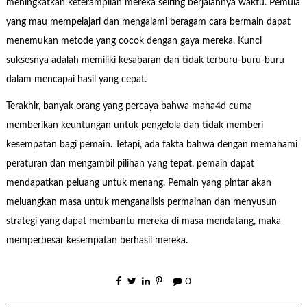
meningkatkan keterampilan mereka seiring berjalannya waktu. Pemula
yang mau mempelajari dan mengalami beragam cara bermain dapat
menemukan metode yang cocok dengan gaya mereka. Kunci
suksesnya adalah memiliki kesabaran dan tidak terburu-buru-buru
dalam mencapai hasil yang cepat.
Terakhir, banyak orang yang percaya bahwa maha4d cuma
memberikan keuntungan untuk pengelola dan tidak memberi
kesempatan bagi pemain. Tetapi, ada fakta bahwa dengan memahami
peraturan dan mengambil pilihan yang tepat, pemain dapat
mendapatkan peluang untuk menang. Pemain yang pintar akan
meluangkan masa untuk menganalisis permainan dan menyusun
strategi yang dapat membantu mereka di masa mendatang, maka
memperbesar kesempatan berhasil mereka.
0