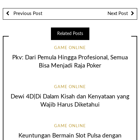
Previous Post
Next Post
Related Posts
GAME ONLINE
Pkv: Dari Pemula Hingga Profesional, Semua
Bisa Menjadi Raja Poker
GAME ONLINE
Dewi 4D|Di Dalam Kisah dan Kenyataan yang
Wajib Harus Diketahui
GAME ONLINE
Keuntungan Bermain Slot Pulsa dengan