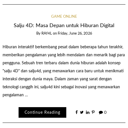
GAME ONLINE
Salju 4D: Masa Depan untuk Hiburan Digital
By
RAf4L
on
Friday, June 26, 2026
Hiburan interaktif berkembang pesat dalam beberapa tahun terakhir,
memberikan pengalaman yang lebih mendalam dan menarik bagi para
pengguna. Sebuah tren terbaru dalam dunia hiburan adalah konsep
"salju 4D" dan salju4d, yang menawarkan cara baru untuk menikmati
interaksi dengan dunia maya. Dalam zaman yang sarat dengan
teknologi canggih ini, salju4d kini sebagai inovasi yang menawarkan
pengalaman …
Continue Reading
0