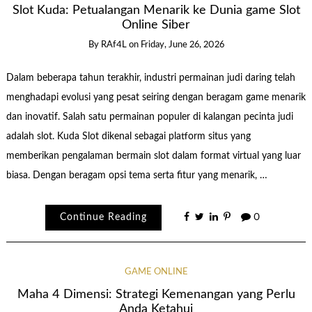
Slot Kuda: Petualangan Menarik ke Dunia game Slot
Online Siber
By
RAf4L
on
Friday, June 26, 2026
Dalam beberapa tahun terakhir, industri permainan judi daring telah
menghadapi evolusi yang pesat seiring dengan beragam game menarik
dan inovatif. Salah satu permainan populer di kalangan pecinta judi
adalah slot. Kuda Slot dikenal sebagai platform situs yang
memberikan pengalaman bermain slot dalam format virtual yang luar
biasa. Dengan beragam opsi tema serta fitur yang menarik, …
Continue Reading
0
GAME ONLINE
Maha 4 Dimensi: Strategi Kemenangan yang Perlu
Anda Ketahui