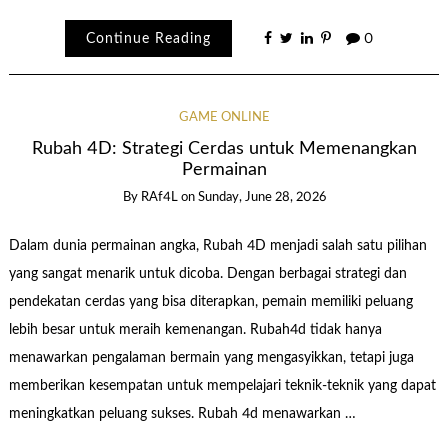
Continue Reading
0
GAME ONLINE
Rubah 4D: Strategi Cerdas untuk Memenangkan
Permainan
By
RAf4L
on
Sunday, June 28, 2026
Dalam dunia permainan angka, Rubah 4D menjadi salah satu pilihan
yang sangat menarik untuk dicoba. Dengan berbagai strategi dan
pendekatan cerdas yang bisa diterapkan, pemain memiliki peluang
lebih besar untuk meraih kemenangan. Rubah4d tidak hanya
menawarkan pengalaman bermain yang mengasyikkan, tetapi juga
memberikan kesempatan untuk mempelajari teknik-teknik yang dapat
meningkatkan peluang sukses. Rubah 4d menawarkan …