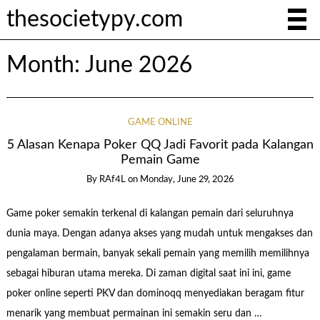
thesocietypy.com
Month:
June 2026
GAME ONLINE
5 Alasan Kenapa Poker QQ Jadi Favorit pada Kalangan
Pemain Game
By
RAf4L
on
Monday, June 29, 2026
Game poker semakin terkenal di kalangan pemain dari seluruhnya
dunia maya. Dengan adanya akses yang mudah untuk mengakses dan
pengalaman bermain, banyak sekali pemain yang memilih memilihnya
sebagai hiburan utama mereka. Di zaman digital saat ini ini, game
poker online seperti PKV dan dominoqq menyediakan beragam fitur
menarik yang membuat permainan ini semakin seru dan …