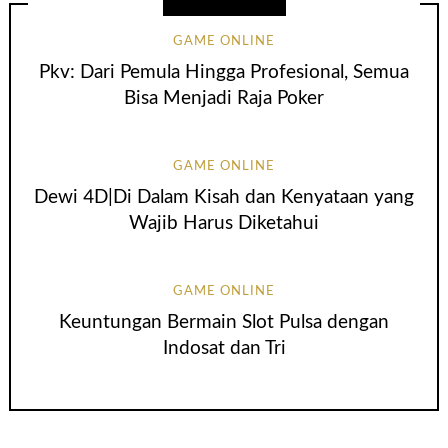
GAME ONLINE
Pkv: Dari Pemula Hingga Profesional, Semua
Bisa Menjadi Raja Poker
GAME ONLINE
Dewi 4D|Di Dalam Kisah dan Kenyataan yang
Wajib Harus Diketahui
GAME ONLINE
Keuntungan Bermain Slot Pulsa dengan
Indosat dan Tri