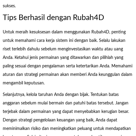
sukses.
Tips Berhasil dengan Rubah4D
Untuk meraih kesuksesan dalam menggunakan Rubah4D, penting
untuk memahami cara kerja sistem ini dengan baik. Selalu lakukan
riset terlebih dahulu sebelum menginvestasikan waktu atau uang
Anda. Ketahui jenis permainan yang ditawarkan dan pilihlah yang
paling sesuai dengan pengalaman serta ketertarikan Anda. Memahami
aturan dan strategi permainan akan memberi Anda keunggulan dalam
mengambil keputusan.
Selanjutnya, kelola taruhan Anda dengan bijak. Tentukan batas
anggaran sebelum mulai bermain dan patuhi batas tersebut. Jangan
terjebak dalam permainan yang dapat menyebabkan kerugian besar.
Dengan strategi pengelolaan keuangan yang baik, Anda dapat
meminimalkan risiko dan meningkatkan peluang untuk mendapatkan