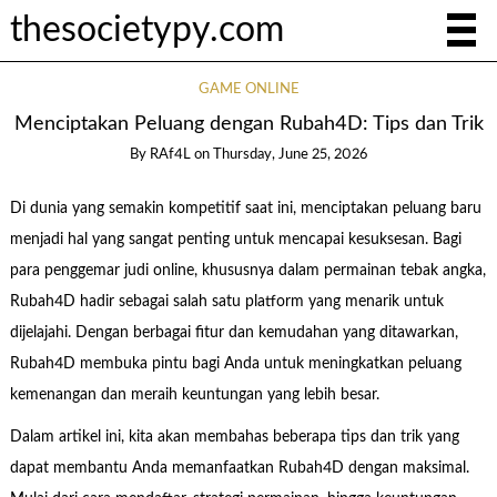
thesocietypy.com
GAME ONLINE
Menciptakan Peluang dengan Rubah4D: Tips dan Trik
By
RAf4L
on
Thursday, June 25, 2026
Di dunia yang semakin kompetitif saat ini, menciptakan peluang baru
menjadi hal yang sangat penting untuk mencapai kesuksesan. Bagi
para penggemar judi online, khususnya dalam permainan tebak angka,
Rubah4D hadir sebagai salah satu platform yang menarik untuk
dijelajahi. Dengan berbagai fitur dan kemudahan yang ditawarkan,
Rubah4D membuka pintu bagi Anda untuk meningkatkan peluang
kemenangan dan meraih keuntungan yang lebih besar.
Dalam artikel ini, kita akan membahas beberapa tips dan trik yang
dapat membantu Anda memanfaatkan Rubah4D dengan maksimal.