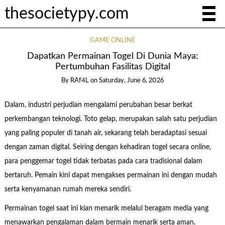
thesocietypy.com
GAME ONLINE
Dapatkan Permainan Togel Di Dunia Maya:
Pertumbuhan Fasilitas Digital
By
RAf4L
on
Saturday, June 6, 2026
Dalam, industri perjudian mengalami perubahan besar berkat
perkembangan teknologi. Toto gelap, merupakan salah satu perjudian
yang paling populer di tanah air, sekarang telah beradaptasi sesuai
dengan zaman digital. Seiring dengan kehadiran togel secara online,
para penggemar togel tidak terbatas pada cara tradisional dalam
bertaruh. Pemain kini dapat mengakses permainan ini dengan mudah
serta kenyamanan rumah mereka sendiri.
Permainan togel saat ini kian menarik melalui beragam media yang
menawarkan pengalaman dalam bermain menarik serta aman.