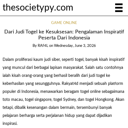
thesocietypy.com
GAME ONLINE
Dari Judi Togel ke Kesuksesan: Pengalaman Inspiratif
Peserta Dari Indonesia
By
RAf4L
on
Wednesday, June 3, 2026
Dalam proliferasi kaum judi siber, seperti togel, banyak kisah inspiratif
yang muncul dari berbagai lapisan masyarakat. Salah satu contohnya
ialah kisah orang-orang yang berhasil beralih dari judi togel ke
keberhasilan yang sesungguhnya. Rakyat4d menjadi sebuah platform
populer di Indonesia, menawarkan beragam togel online sebagaimana
toto macau, togel singapore, togel Sydney, dan togel Hongkong. Akan
tetapi, dibalik kesenangan dalam bermain, tersembunyi banyak
pelajaran berharga serta perjalanan hidup yang dapat dijadikan
inspirasi.