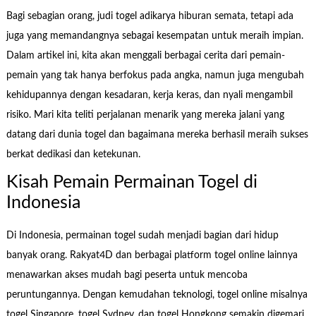
Bagi sebagian orang, judi togel adikarya hiburan semata, tetapi ada
juga yang memandangnya sebagai kesempatan untuk meraih impian.
Dalam artikel ini, kita akan menggali berbagai cerita dari pemain-
pemain yang tak hanya berfokus pada angka, namun juga mengubah
kehidupannya dengan kesadaran, kerja keras, dan nyali mengambil
risiko. Mari kita teliti perjalanan menarik yang mereka jalani yang
datang dari dunia togel dan bagaimana mereka berhasil meraih sukses
berkat dedikasi dan ketekunan.
Kisah Pemain Permainan Togel di
Indonesia
Di Indonesia, permainan togel sudah menjadi bagian dari hidup
banyak orang. Rakyat4D dan berbagai platform togel online lainnya
menawarkan akses mudah bagi peserta untuk mencoba
peruntungannya. Dengan kemudahan teknologi, togel online misalnya
togel Singapore, togel Sydney, dan togel Hongkong semakin digemari,