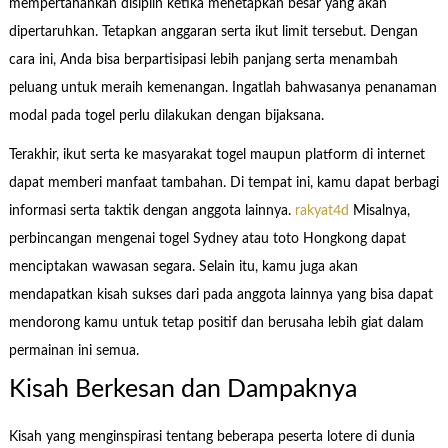
mempertahankan disiplin ketika menetapkan besar yang akan
dipertaruhkan. Tetapkan anggaran serta ikut limit tersebut. Dengan
cara ini, Anda bisa berpartisipasi lebih panjang serta menambah
peluang untuk meraih kemenangan. Ingatlah bahwasanya penanaman
modal pada togel perlu dilakukan dengan bijaksana.
Terakhir, ikut serta ke masyarakat togel maupun platform di internet
dapat memberi manfaat tambahan. Di tempat ini, kamu dapat berbagi
informasi serta taktik dengan anggota lainnya.
rakyat4d
Misalnya,
perbincangan mengenai togel Sydney atau toto Hongkong dapat
menciptakan wawasan segara. Selain itu, kamu juga akan
mendapatkan kisah sukses dari pada anggota lainnya yang bisa dapat
mendorong kamu untuk tetap positif dan berusaha lebih giat dalam
permainan ini semua.
Kisah Berkesan dan Dampaknya
Kisah yang menginspirasi tentang beberapa peserta lotere di dunia