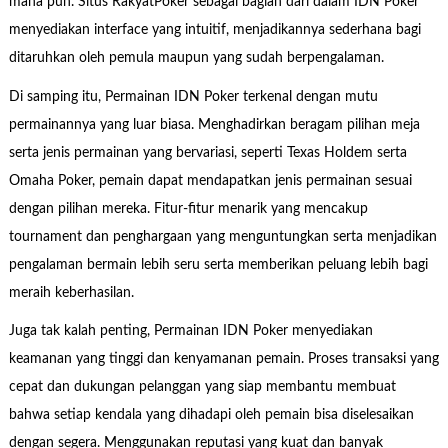
mana pun. Situs RakyatPoker sebagai bagian dari dalam IDN Poker
menyediakan interface yang intuitif, menjadikannya sederhana bagi
ditaruhkan oleh pemula maupun yang sudah berpengalaman.
Di samping itu, Permainan IDN Poker terkenal dengan mutu
permainannya yang luar biasa. Menghadirkan beragam pilihan meja
serta jenis permainan yang bervariasi, seperti Texas Holdem serta
Omaha Poker, pemain dapat mendapatkan jenis permainan sesuai
dengan pilihan mereka. Fitur-fitur menarik yang mencakup
tournament dan penghargaan yang menguntungkan serta menjadikan
pengalaman bermain lebih seru serta memberikan peluang lebih bagi
meraih keberhasilan.
Juga tak kalah penting, Permainan IDN Poker menyediakan
keamanan yang tinggi dan kenyamanan pemain. Proses transaksi yang
cepat dan dukungan pelanggan yang siap membantu membuat
bahwa setiap kendala yang dihadapi oleh pemain bisa diselesaikan
dengan segera. Menggunakan reputasi yang kuat dan banyak