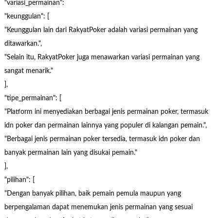
"variasi_permainan":
"keunggulan": [
"Keunggulan lain dari RakyatPoker adalah variasi permainan yang
ditawarkan.",
"Selain itu, RakyatPoker juga menawarkan variasi permainan yang
sangat menarik."
],
"tipe_permainan": [
"Platform ini menyediakan berbagai jenis permainan poker, termasuk
idn poker dan permainan lainnya yang populer di kalangan pemain.",
"Berbagai jenis permainan poker tersedia, termasuk idn poker dan
banyak permainan lain yang disukai pemain."
],
"pilihan": [
"Dengan banyak pilihan, baik pemain pemula maupun yang
berpengalaman dapat menemukan jenis permainan yang sesuai