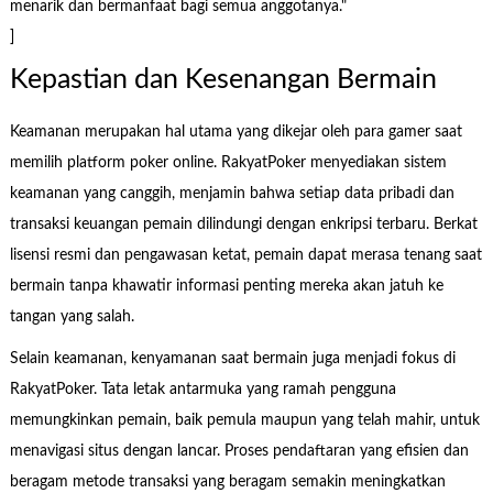
menarik dan bermanfaat bagi semua anggotanya."
]
Kepastian dan Kesenangan Bermain
Keamanan merupakan hal utama yang dikejar oleh para gamer saat
memilih platform poker online. RakyatPoker menyediakan sistem
keamanan yang canggih, menjamin bahwa setiap data pribadi dan
transaksi keuangan pemain dilindungi dengan enkripsi terbaru. Berkat
lisensi resmi dan pengawasan ketat, pemain dapat merasa tenang saat
bermain tanpa khawatir informasi penting mereka akan jatuh ke
tangan yang salah.
Selain keamanan, kenyamanan saat bermain juga menjadi fokus di
RakyatPoker. Tata letak antarmuka yang ramah pengguna
memungkinkan pemain, baik pemula maupun yang telah mahir, untuk
menavigasi situs dengan lancar. Proses pendaftaran yang efisien dan
beragam metode transaksi yang beragam semakin meningkatkan