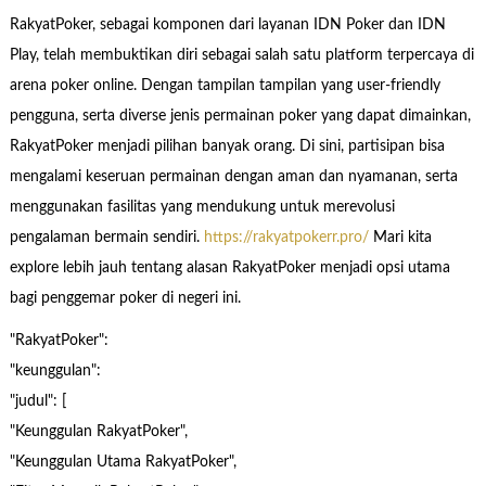
RakyatPoker, sebagai komponen dari layanan IDN Poker dan IDN
Play, telah membuktikan diri sebagai salah satu platform terpercaya di
arena poker online. Dengan tampilan tampilan yang user-friendly
pengguna, serta diverse jenis permainan poker yang dapat dimainkan,
RakyatPoker menjadi pilihan banyak orang. Di sini, partisipan bisa
mengalami keseruan permainan dengan aman dan nyamanan, serta
menggunakan fasilitas yang mendukung untuk merevolusi
pengalaman bermain sendiri.
https://rakyatpokerr.pro/
Mari kita
explore lebih jauh tentang alasan RakyatPoker menjadi opsi utama
bagi penggemar poker di negeri ini.
"RakyatPoker":
"keunggulan":
"judul": [
"Keunggulan RakyatPoker",
"Keunggulan Utama RakyatPoker",