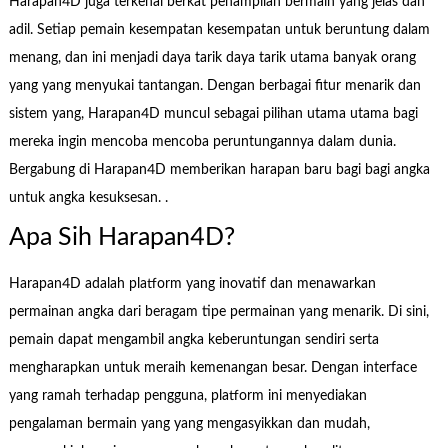
Harapan4D juga terkenal berkat penampilan bermain yang jelas dan
adil. Setiap pemain kesempatan kesempatan untuk beruntung dalam
menang, dan ini menjadi daya tarik daya tarik utama banyak orang
yang yang menyukai tantangan. Dengan berbagai fitur menarik dan
sistem yang, Harapan4D muncul sebagai pilihan utama utama bagi
mereka ingin mencoba mencoba peruntungannya dalam dunia.
Bergabung di Harapan4D memberikan harapan baru bagi bagi angka
untuk angka kesuksesan. .
Apa Sih Harapan4D?
Harapan4D adalah platform yang inovatif dan menawarkan
permainan angka dari beragam tipe permainan yang menarik. Di sini,
pemain dapat mengambil angka keberuntungan sendiri serta
mengharapkan untuk meraih kemenangan besar. Dengan interface
yang ramah terhadap pengguna, platform ini menyediakan
pengalaman bermain yang yang mengasyikkan dan mudah,