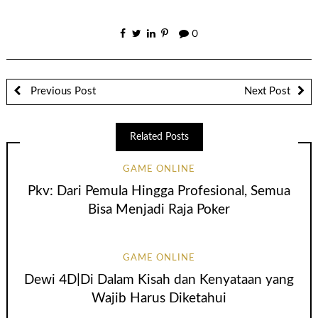
0
Previous Post
Next Post
Related Posts
GAME ONLINE
Pkv: Dari Pemula Hingga Profesional, Semua
Bisa Menjadi Raja Poker
GAME ONLINE
Dewi 4D|Di Dalam Kisah dan Kenyataan yang
Wajib Harus Diketahui