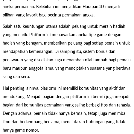
aneka permainan. Kelebihan ini menjadikan Harapan4D menjadi
pilihan yang favorit bagi pecinta permainan angka.
Salah satu keuntungan utama adalah peluang untuk meraih hadiah
yang menarik. Platform ini menawarkan aneka tipe game dengan
hadiah yang beragam, memberikan peluang bagi setiap pemain untuk
mendapatkan kemenangan. Di samping itu, sistem bonus dan
penawaran yang disediakan juga menambah nilai tambah bagi pemain
baru maupun anggota lama, yang menciptakan suasana yang berdaya
saing dan seru.
Hal penting lainnya, platform ini memiliki komunitas yang aktif dan
mendukung. Menjadi bagian dengan platform ini berarti juga menjadi
bagian dari komunitas permainan yang saling berbagi tips dan rahasia.
Dengan adanya, pemain tidak hanya bermain, tetapi juga menimba
ilmu dan berkembang bersama, menciptakan hubungan yang tidak
hanya game nomor.